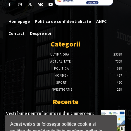
Homepage
Politica de confidentialitate
ANPC
Contact
Despre noi
Categorii
ULTIMA ORA
23378
ACTUALITATE
7308
POLITICĂ
698
MONDEN
467
SPORT
460
INVESTIGATIE
268
Recente
Vești bune pentru locuitorii din Ciuperceni:
sisteme fotovoltaice gratuite prin Programul
Tranziție Justă
Acest web site folosește politica cookie si
08/08/2026