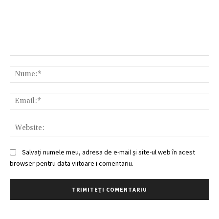
Comentariu:
Nu
Ema
Web
Salvați numele meu, adresa de e-mail și site-ul web în acest
browser pentru data viitoare i comentariu.