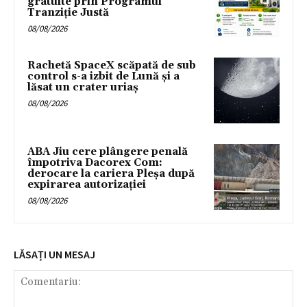
gratuite prin Programul
Tranziție Justă
08/08/2026
Rachetă SpaceX scăpată de sub
control s-a izbit de Lună și a
lăsat un crater uriaș
08/08/2026
ABA Jiu cere plângere penală
împotriva Dacorex Com:
derocare la cariera Pleșa după
expirarea autorizației
08/08/2026
LĂSAȚI UN MESAJ