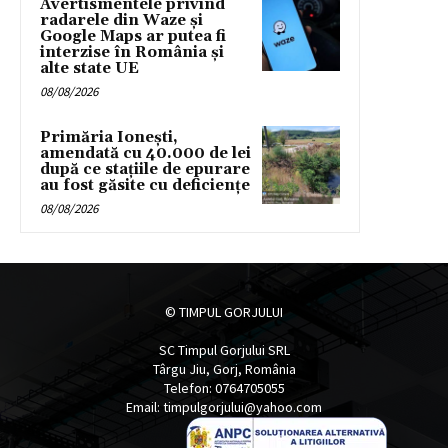
Avertismentele privind
radarele din Waze și
Google Maps ar putea fi
interzise în România și
alte state UE
08/08/2026
Primăria Ionești,
amendată cu 40.000 de lei
după ce stațiile de epurare
au fost găsite cu deficiențe
08/08/2026
© TIMPUL GORJULUI
SC Timpul Gorjului SRL
Târgu Jiu, Gorj, România
Telefon: 0764705055
Email: timpulgorjului@yahoo.com