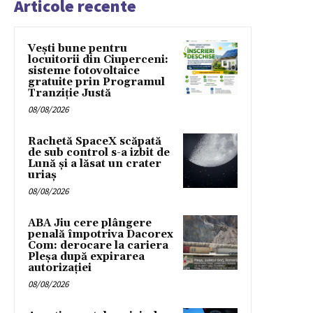
Articole recente
Vești bune pentru
locuitorii din Ciuperceni:
sisteme fotovoltaice
gratuite prin Programul
Tranziție Justă
08/08/2026
Rachetă SpaceX scăpată
de sub control s-a izbit de
Lună și a lăsat un crater
uriaș
08/08/2026
ABA Jiu cere plângere
penală împotriva Dacorex
Com: derocare la cariera
Pleșa după expirarea
autorizației
08/08/2026