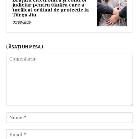
Brățară electronică și control
judiciar pentru tânăra care a
încălcat ordinul de protecție la
Târgu Jiu
06/08/2026
LĂSAȚI UN MESAJ
Comentariu:
Nu
Ema