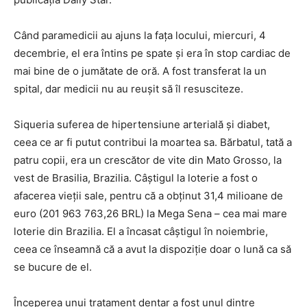
Când paramedicii au ajuns la fața locului, miercuri, 4
decembrie, el era întins pe spate și era în stop cardiac de
mai bine de o jumătate de oră. A fost transferat la un
spital, dar medicii nu au reușit să îl resusciteze.
Siqueria suferea de hipertensiune arterială și diabet,
ceea ce ar fi putut contribui la moartea sa. Bărbatul, tată a
patru copii, era un crescător de vite din Mato Grosso, la
vest de Brasilia, Brazilia. Câștigul la loterie a fost o
afacerea vieții sale, pentru că a obținut 31,4 milioane de
euro (201 963 763,26 BRL) la Mega Sena – cea mai mare
loterie din Brazilia. El a încasat câștigul în noiembrie,
ceea ce înseamnă că a avut la dispoziție doar o lună ca să
se bucure de el.
Începerea unui tratament dentar a fost unul dintre