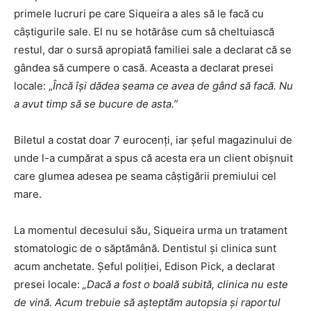
primele lucruri pe care Siqueira a ales să le facă cu
câștigurile sale. El nu se hotărâse cum să cheltuiască
restul, dar o sursă apropiată familiei sale a declarat că se
gândea să cumpere o casă. Aceasta a declarat presei
locale: „
Încă își dădea seama ce avea de gând să facă. Nu
a avut timp să se bucure de asta.”
Biletul a costat doar 7 eurocenți, iar șeful magazinului de
unde l-a cumpărat a spus că acesta era un client obișnuit
care glumea adesea pe seama câștigării premiului cel
mare.
La momentul decesului său, Siqueira urma un tratament
stomatologic de o săptămână. Dentistul și clinica sunt
acum anchetate. Șeful poliției, Edison Pick, a declarat
presei locale:
„Dacă a fost o boală subită, clinica nu este
de vină. Acum trebuie să așteptăm autopsia și raportul