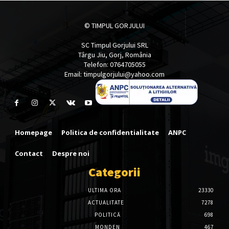
© TIMPUL GORJULUI
SC Timpul Gorjului SRL
Târgu Jiu, Gorj, România
Telefon: 0764705055
Email: timpulgorjului@yahoo.com
Homepage
Politica de confidentialitate
ANPC
Contact
Despre noi
Categorii
ULTIMA ORA
23330
ACTUALITATE
7278
POLITICĂ
698
MONDEN
467