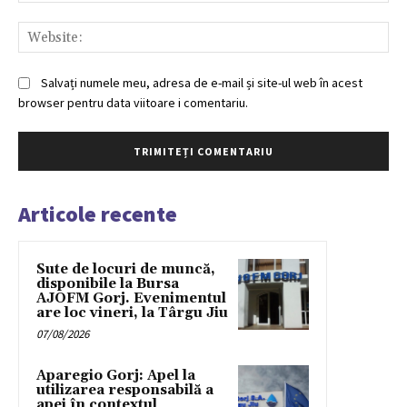
Web
Salvați numele meu, adresa de e-mail și site-ul web în acest
browser pentru data viitoare i comentariu.
Articole recente
Sute de locuri de muncă,
disponibile la Bursa
AJOFM Gorj. Evenimentul
are loc vineri, la Târgu Jiu
07/08/2026
Aparegio Gorj: Apel la
utilizarea responsabilă a
apei în contextul