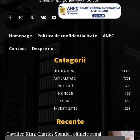
Email: timpulgorjului@yahoo.com
Homepage
Politica de confidentialitate
ANPC
Contact
Despre noi
Categorii
ULTIMA ORA
23368
ACTUALITATE
7301
POLITICĂ
698
MONDEN
467
SPORT
459
INVESTIGATIE
268
Recente
Cavalier King Charles Spaniel, câinele regal
care avea acces prin decret în toate clădirile