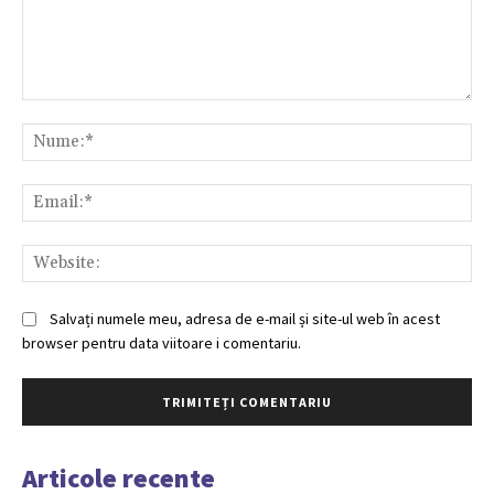
Comentariu:
Nu
Ema
Web
Salvați numele meu, adresa de e-mail și site-ul web în acest
browser pentru data viitoare i comentariu.
Articole recente