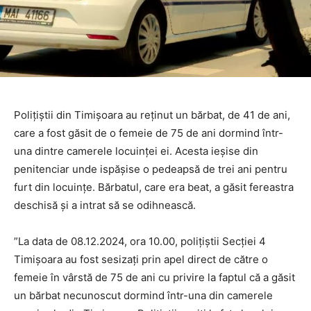
Poliţiştii din Timişoara au reţinut un bărbat, de 41 de ani,
care a fost găsit de o femeie de 75 de ani dormind într-
una dintre camerele locuinţei ei. Acesta ieşise din
penitenciar unde ispăşise o pedeapsă de trei ani pentru
furt din locuinţe. Bărbatul, care era beat, a găsit fereastra
deschisă şi a intrat să se odihnească.
”La data de 08.12.2024, ora 10.00, poliţiştii Secţiei 4
Timişoara au fost sesizaţi prin apel direct de către o
femeie în vârstă de 75 de ani cu privire la faptul că a găsit
un bărbat necunoscut dormind într-una din camerele