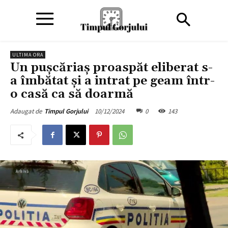
ULTIMA ORA
Un puşcăriaş proaspăt eliberat s-
a îmbătat şi a intrat pe geam într-
o casă ca să doarmă
10/12/2024
0
143
Adaugat de
Timpul Gorjului