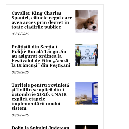
Cavalier King Charles
Spaniel, câinele regal care
avea acces prin decret în
toate clădirile publice
08/08/2026
Polițiștii din Secția 1
Poliție Rurală Târgu Jiu
au asigurat ordinea la
Festivalul de Film „Acasă
la Brâncuși” din Peștișani
08/08/2026
Tarifele pentru rovinietă
și TollRo se aplică din 1
octombrie 2026. CNAIR
explică etapele
implementării noului
sistem
08/08/2026
Doliu la Spitalul Județean