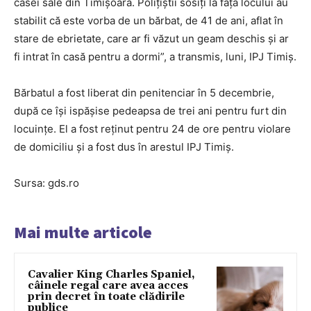
casei sale din Timişoara. Poliţiştii sosiţi la faţa locului au
stabilit că este vorba de un bărbat, de 41 de ani, aflat în
stare de ebrietate, care ar fi văzut un geam deschis şi ar
fi intrat în casă pentru a dormi”, a transmis, luni, IPJ Timiş.
Bărbatul a fost liberat din penitenciar în 5 decembrie,
după ce îşi ispăşise pedeapsa de trei ani pentru furt din
locuinţe. El a fost reţinut pentru 24 de ore pentru violare
de domiciliu şi a fost dus în arestul IPJ Timiş.
Sursa: gds.ro
Mai multe articole
Cavalier King Charles Spaniel,
câinele regal care avea acces
prin decret în toate clădirile
publice