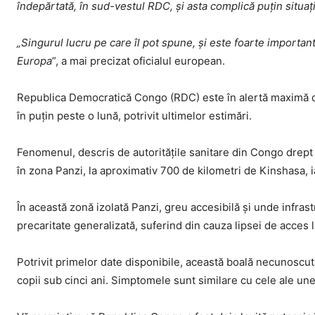
îndepărtată, în sud-vestul RDC, şi asta complică puţin situaţi
„Singurul lucru pe care îl pot spune, şi este foarte importan
Europa
”, a mai precizat oficialul european.
Republica Democratică Congo (RDC) este în alertă maximă d
în puţin peste o lună, potrivit ultimelor estimări.
Fenomenul, descris de autorităţile sanitare din Congo drep
în zona Panzi, la aproximativ 700 de kilometri de Kinshasa, ia
În această zonă izolată Panzi, greu accesibilă şi unde infrast
precaritate generalizată, suferind din cauza lipsei de acces
Potrivit primelor date disponibile, această boală necunoscută
copii sub cinci ani. Simptomele sunt similare cu cele ale unei