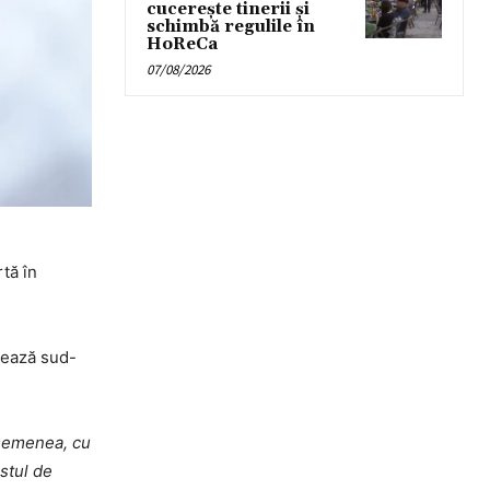
cucerește tinerii și
schimbă regulile în
HoReCa
07/08/2026
tă în
tează sud-
asemenea, cu
stul de