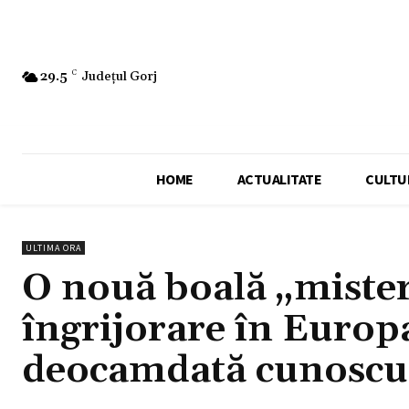
29.5
C
Județul Gorj
HOME
ACTUALITATE
CULTU
ULTIMA ORA
O nouă boală „mister
îngrijorare în Europa
deocamdată cunoscu