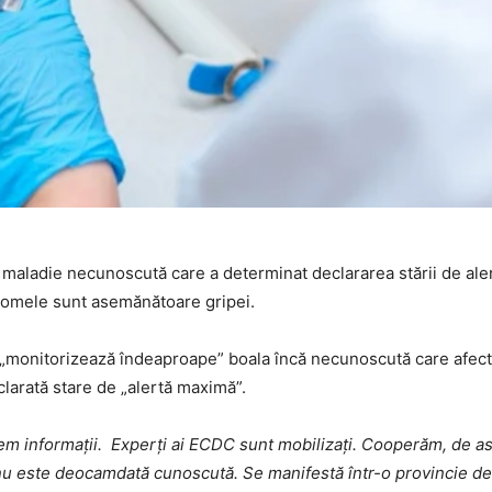
maladie necunoscută care a determinat declararea stării de aler
mtomele sunt asemănătoare gripei.
 „monitorizează îndeaproape” boala încă necunoscută care afec
larată stare de „alertă maximă”.
em informaţii. Experţi ai ECDC sunt mobilizaţi. Cooperăm, de 
nu este deocamdată cunoscută. Se manifestă într-o provincie de