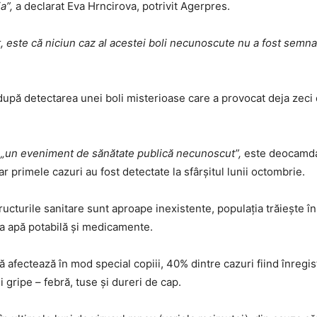
a”,
a declarat Eva Hrncirova, potrivit Agerpres.
t, este că niciun caz al acestei boli necunoscute nu a fost semnal
upă detectarea unei boli misterioase care a provocat deja zeci
t
„un eveniment de sănătate publică necunoscut”,
este deocamdat
r primele cazuri au fost detectate la sfârşitul lunii octombrie.
ructurile sanitare sunt aproape inexistente, populaţia trăieşte în
 la apă potabilă şi medicamente.
 afectează în mod special copiii, 40% dintre cazuri fiind înregist
 gripe – febră, tuse şi dureri de cap.