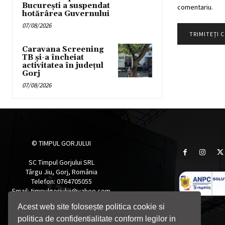
București a suspendat
comentariu.
hotărârea Guvernului
07/08/2026
Caravana Screening
TB și-a încheiat
activitatea în județul
Gorj
07/08/2026
© TIMPUL GORJULUI
SC Timpul Gorjului SRL
Târgu Jiu, Gorj, România
Telefon: 0764705055
Email: timpulgorjului@yahoo.com
Acest web site folosește politica cookie si
politica de confidentialitate conform legilor in