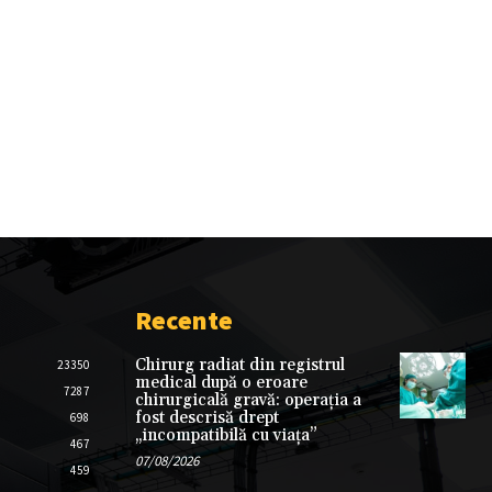
Recente
Chirurg radiat din registrul
23350
medical după o eroare
7287
chirurgicală gravă: operația a
fost descrisă drept
698
„incompatibilă cu viața”
467
07/08/2026
459