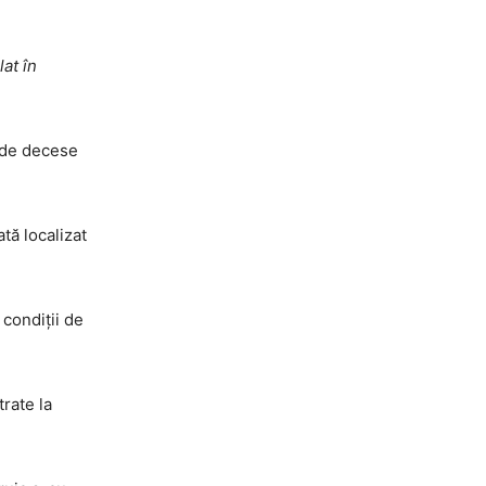
at în
 de decese
ă localizat
 condiţii de
rate la