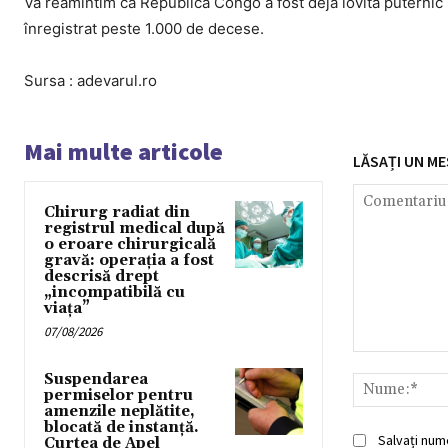
Vă reamintim că Republica Congo a fost deja lovită puternic 
înregistrat peste 1.000 de decese.
Sursa : adevarul.ro
Mai multe articole
LĂSAȚI UN ME
Chirurg radiat din
registrul medical după
o eroare chirurgicală
gravă: operația a fost
descrisă drept
„incompatibilă cu
viața”
07/08/2026
Comentariu:
Suspendarea
permiselor pentru
amenzile neplătite,
blocată de instanță.
Salvați num
Curtea de Apel