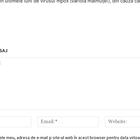
în ultimele luni de virusul mpox (variola maimuţei), din cauza că
SAJ
Nume:*
Email:*
ele meu, adresa de e-mail și site-ul web în acest browser pentru data viitoar