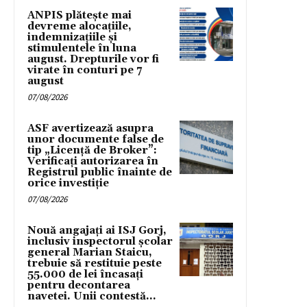
ANPIS plătește mai
devreme alocațiile,
indemnizațiile și
stimulentele în luna
august. Drepturile vor fi
virate în conturi pe 7
august
07/08/2026
ASF avertizează asupra
unor documente false de
tip „Licență de Broker”:
Verificați autorizarea în
Registrul public înainte de
orice investiție
07/08/2026
Nouă angajați ai ISJ Gorj,
inclusiv inspectorul școlar
general Marian Staicu,
trebuie să restituie peste
55.000 de lei încasați
pentru decontarea
navetei. Unii contestă...