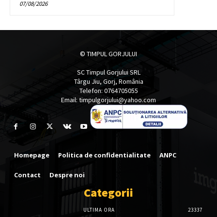
07/08/2026
© TIMPUL GORJULUI
SC Timpul Gorjului SRL
Târgu Jiu, Gorj, România
Telefon: 0764705055
Email: timpulgorjului@yahoo.com
Homepage
Politica de confidentialitate
ANPC
Contact
Despre noi
Categorii
ULTIMA ORA
23337