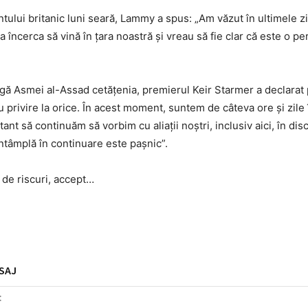
lui britanic luni seară, Lammy a spus: „Am văzut în ultimele zi
încerca să vină în ţara noastră şi vreau să fie clar că este o p
tragă Asmei al-Assad cetăţenia, premierul Keir Starmer a declarat
privire la orice. În acest moment, suntem de câteva ore şi zile 
nt să continuăm să vorbim cu aliaţii noştri, inclusiv aici, în disc
întâmplă în continuare este paşnic”.
 de riscuri, accept…
SAJ