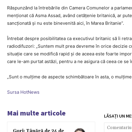
Răspunzând la întrebările din Camera Comunelor a parlamentu
menţionat că Asma Assad, având cetăţenie britanică, ar putea 
sancţionată şi nu este binevenită aici, în Marea Britanie”.
Întrebat despre posibilitatea ca executivul britanic să îi re
radiodifuzori: „Suntem mult prea devreme în orice decizie cu 
situaţie care se modifică rapid şi de aceea este foarte importa
care le-am purtat astăzi, pentru a ne asigura că ceea ce se 
„Sunt o mulţime de aspecte schimbătoare în asta, o mulţime
Sursa HotNews
Mai multe articole
LĂSAȚI UN ME
Gorj: Tânără de 24 de