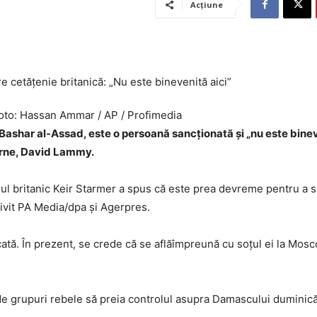
Acțiune
 Foto: Hassan Ammar / AP / Profimedia
, Bashar al-Assad, este o persoană sancţionată şi „nu este binev
terne, David Lammy.
rul britanic Keir Starmer a spus că este prea devreme pentru a 
ivit PA Media/dpa și Agerpres.
cată. În prezent, se crede că se aflăîmpreună cu soţul ei la Mos
 de grupuri rebele să preia controlul asupra Damascului duminică