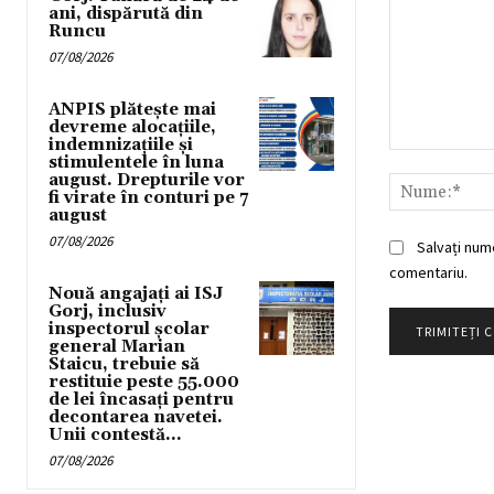
ani, dispărută din
Runcu
07/08/2026
ANPIS plătește mai
devreme alocațiile,
indemnizațiile și
Comentariu:
stimulentele în luna
august. Drepturile vor
fi virate în conturi pe 7
august
07/08/2026
Salvați num
comentariu.
Nouă angajați ai ISJ
Gorj, inclusiv
inspectorul școlar
general Marian
Staicu, trebuie să
restituie peste 55.000
de lei încasați pentru
decontarea navetei.
Unii contestă...
07/08/2026