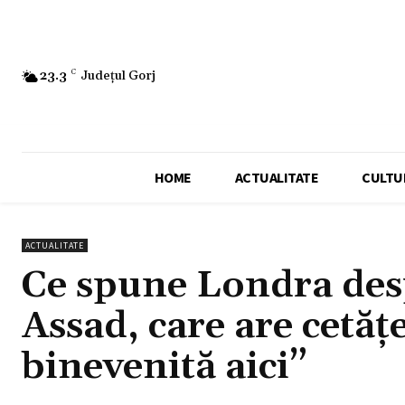
23.3
C
Județul Gorj
HOME
ACTUALITATE
CULTU
ACTUALITATE
Ce spune Londra desp
Assad, care are cetăț
binevenită aici”