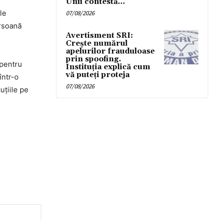
Unii contestă...
le
07/08/2026
ersoană
Avertisment SRI:
Crește numărul
apelurilor frauduloase
prin spoofing.
 pentru
Instituția explică cum
vă puteți proteja
într-o
07/08/2026
uţiile pe