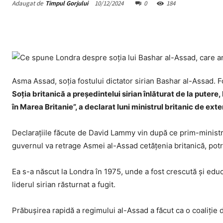
Adaugat de
Timpul Gorjului
10/12/2024
0
184
Asma Assad, soția fostului dictator sirian Bashar al-Assad.
Soţia britanică a preşedintelui sirian înlăturat de la putere
în Marea Britanie”, a declarat luni ministrul britanic de ex
Declaraţiile făcute de David Lammy vin după ce prim-minist
guvernul va retrage Asmei al-Assad cetăţenia britanică, potr
Ea s-a născut la Londra în 1975, unde a fost crescută şi edu
liderul sirian răsturnat a fugit.
Prăbuşirea rapidă a regimului al-Assad a făcut ca o coaliţie