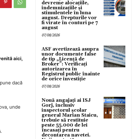
devreme alocațiile,
indemnizațiile și
stimulentele în luna
august. Drepturile vor
fi virate în conturi pe 7
august
07/08/2026
ASF avertizează asupra
unor documente false
enită aici,
de tip „Licență de
Broker”: Verificați
autorizarea în
Registrul public înainte
de orice investiție
spune dacă
07/08/2026
Nouă angajați ai ISJ
Gorj, inclusiv
cova, unde
inspectorul școlar
general Marian Staicu,
trebuie să restituie
peste 55.000 de lei
încasați pentru
.
decontarea navetei.