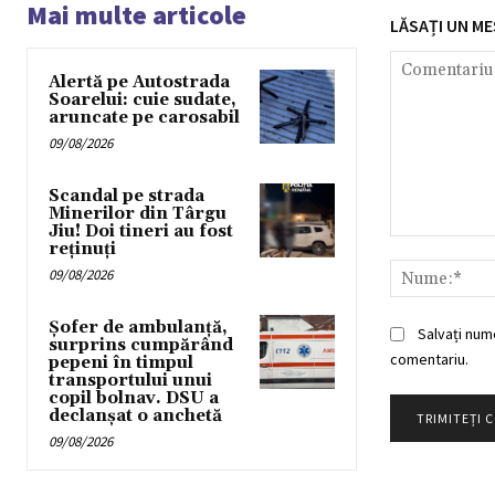
Mai multe articole
LĂSAȚI UN ME
Alertă pe Autostrada
Soarelui: cuie sudate,
aruncate pe carosabil
09/08/2026
Scandal pe strada
Minerilor din Târgu
Jiu! Doi tineri au fost
Comentariu:
reținuți
09/08/2026
Șofer de ambulanță,
Salvați num
surprins cumpărând
comentariu.
pepeni în timpul
transportului unui
copil bolnav. DSU a
declanșat o anchetă
09/08/2026