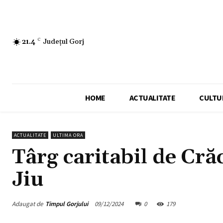
21.4
C
Județul Gorj
HOME
ACTUALITATE
CULTU
ACTUALITATE
ULTIMA ORA
Târg caritabil de Cră
Jiu
Adaugat de
Timpul Gorjului
09/12/2024
0
179