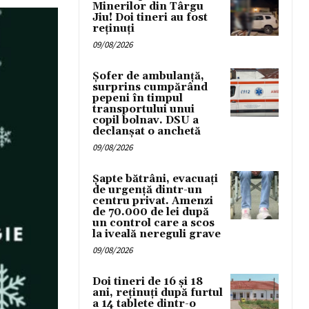
Minerilor din Târgu
Jiu! Doi tineri au fost
reținuți
09/08/2026
Șofer de ambulanță,
surprins cumpărând
pepeni în timpul
transportului unui
copil bolnav. DSU a
declanșat o anchetă
09/08/2026
Șapte bătrâni, evacuați
de urgență dintr-un
centru privat. Amenzi
de 70.000 de lei după
un control care a scos
la iveală nereguli grave
09/08/2026
Doi tineri de 16 și 18
ani, reținuți după furtul
a 14 tablete dintr-o