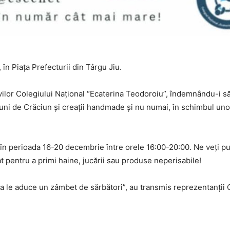
 în Piața Prefecturii din Târgu Jiu.
levilor Colegiului Național “Ecaterina Teodoroiu”, îndemnându-i s
uni de Crăciun și creații handmade și nu numai, în schimbul uno
în perioada 16-20 decembrie între orele 16:00-20:00. Ne veți pu
t pentru a primi haine, jucării sau produse neperisabile!
 a le aduce un zâmbet de sărbători”, au transmis reprezentanții 