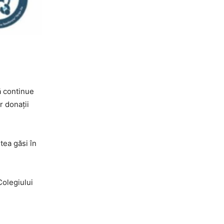
ă continue
r donații
tea găsi în
Colegiului