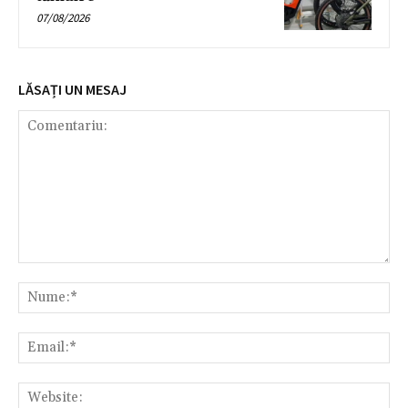
07/08/2026
LĂSAȚI UN MESAJ
Comentariu:
Nu
Ema
Web