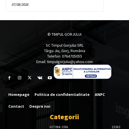
07/08/2026
© TIMPUL GORJULUI
SC Timpul Gorjului SRL
Târgu Jiu, Gorj, România
Telefon: 0764705055
Email: timpulgorjului@yahoo.com
Homepage
Politica de confidentialitate
ANPC
Contact
Despre noi
Categorii
ULTIMA ORA
23343