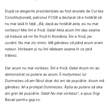
După ce alegerile prezidențiale au fost anulate de Curtea
Constituțională, patronul FCSB a declarat că e hotărât să
nu mai iasă în față:
„Bă, dacă au hotărât asta, eu nu mai
vorbesc! Mie îmi e frică. Gata! Abia acum îmi dau seama
că trebuie să-mi fie frică în România. Îmi e frică, pe
cuvânt. Nu mai zic nimic. Mă gândesc că până acum eram
nebun. Vorbeam și nu îmi dădeam seama în ce țară
trăiesc.
Dar acum nu mai vorbesc. Îmi e frică. Gata! Acum mi-au
demonstrat ce putere au acum.
Îi mulțumesc lui
Dumnezeu că am făcut doar doi ani de pușcărie. Acum mă
gândesc. M-a protejat Dumnezeu. Ăștia au putere să dea
ani grei de pușcărie. Gata! Nu mai vorbesc”,
a spus Gigi
Becali pentru gsp.ro.