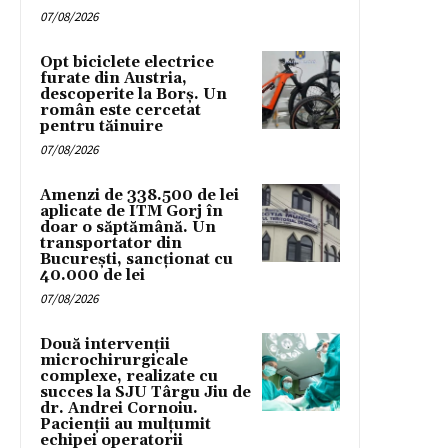
07/08/2026
Opt biciclete electrice
furate din Austria,
descoperite la Borș. Un
român este cercetat
pentru tăinuire
07/08/2026
Amenzi de 338.500 de lei
aplicate de ITM Gorj în
doar o săptămână. Un
transportator din
București, sancționat cu
40.000 de lei
07/08/2026
Două intervenții
microchirurgicale
complexe, realizate cu
succes la SJU Târgu Jiu de
dr. Andrei Cornoiu.
Pacienții au mulțumit
echipei operatorii