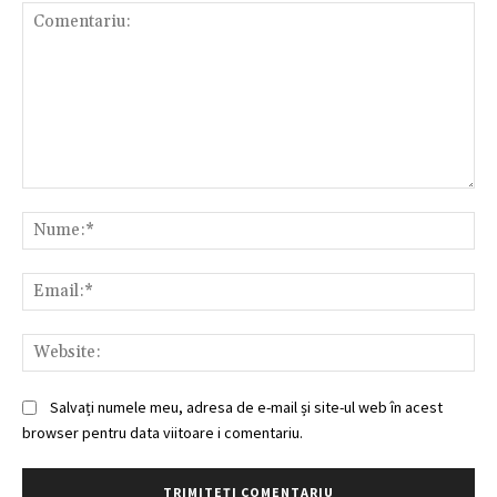
Comentariu:
Nu
Ema
Web
Salvați numele meu, adresa de e-mail și site-ul web în acest
browser pentru data viitoare i comentariu.