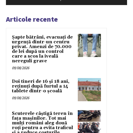
Articole recente
Șapte bătrâni, evacuați de
urgență dintr-un centru
privat. Amenzi de 70.000
de lei după un control
care a scos la iveală
nereguli grave
09/08/2026
Doi tineri de 16 și 18 ani,
reținuți după furtul a 14
tablete dintr-o școală
09/08/2026
Scuterele câștigă teren în
fața mașinilor. Tot mai
mulți români aleg două
roți pentru a evita traficul
și a reduce costurile