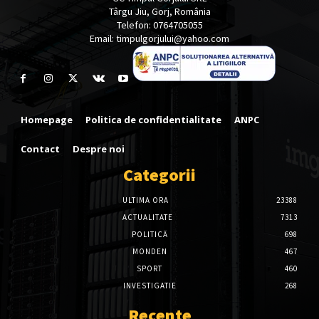
Târgu Jiu, Gorj, România
Telefon: 0764705055
Email: timpulgorjului@yahoo.com
Homepage
Politica de confidentialitate
ANPC
Contact
Despre noi
Categorii
ULTIMA ORA
23388
ACTUALITATE
7313
POLITICĂ
698
MONDEN
467
SPORT
460
INVESTIGATIE
268
Recente