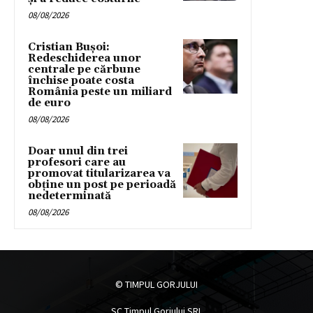
08/08/2026
Cristian Bușoi:
Redeschiderea unor
centrale pe cărbune
închise poate costa
România peste un miliard
de euro
08/08/2026
Doar unul din trei
profesori care au
promovat titularizarea va
obține un post pe perioadă
nedeterminată
08/08/2026
© TIMPUL GORJULUI
SC Timpul Gorjului SRL