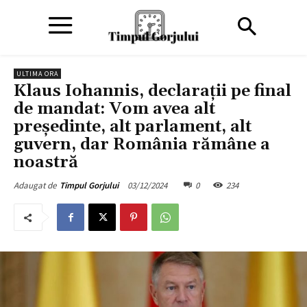
ULTIMA ORA
Klaus Iohannis, declarații pe final
de mandat: Vom avea alt
preşedinte, alt parlament, alt
guvern, dar România rămâne a
noastră
03/12/2024
0
234
Adaugat de
Timpul Gorjului