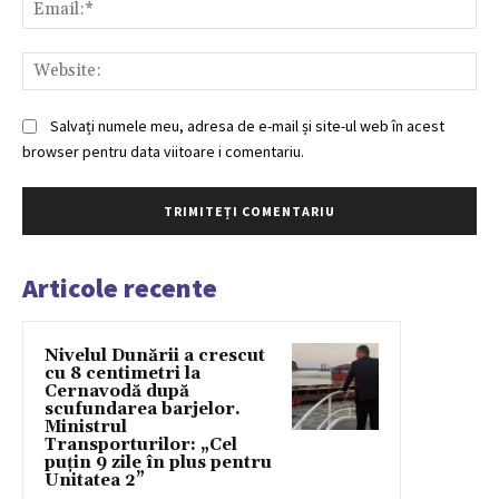
Ema
Web
Salvați numele meu, adresa de e-mail și site-ul web în acest
browser pentru data viitoare i comentariu.
Articole recente
Nivelul Dunării a crescut
cu 8 centimetri la
Cernavodă după
scufundarea barjelor.
Ministrul
Transporturilor: „Cel
puțin 9 zile în plus pentru
Unitatea 2”