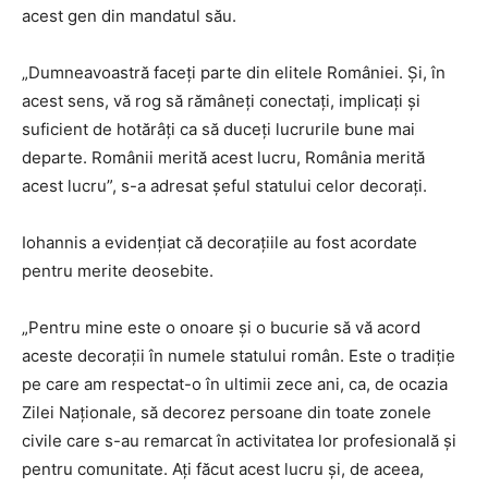
acest gen din mandatul său.
„Dumneavoastră faceţi parte din elitele României. Şi, în
acest sens, vă rog să rămâneţi conectaţi, implicaţi şi
suficient de hotărâţi ca să duceţi lucrurile bune mai
departe. Românii merită acest lucru, România merită
acest lucru”, s-a adresat şeful statului celor decoraţi.
Iohannis a evidenţiat că decoraţiile au fost acordate
pentru merite deosebite.
„Pentru mine este o onoare şi o bucurie să vă acord
aceste decoraţii în numele statului român. Este o tradiţie
pe care am respectat-o în ultimii zece ani, ca, de ocazia
Zilei Naţionale, să decorez persoane din toate zonele
civile care s-au remarcat în activitatea lor profesională şi
pentru comunitate. Aţi făcut acest lucru şi, de aceea,