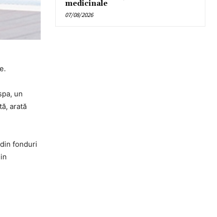
medicinale
07/08/2026
e.
spa, un
tă, arată
din fonduri
in