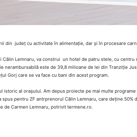
din judeţ cu activitate în alimentaţie, dar şi în procesare carn
Călin Lemnaru, va construi un hotel de patru stele, cu centru 
uţie nerambursabilă este de 39,8 milioane de lei din Tranziţie Jus
ţul Gorj care se va face cu bani din acest program.
ul istoric al oraşului. Am depus proiecte pe mai multe programe 
 a spus pentru ZF antrprenorul Călin Lemnaru, care deţine 50% d
te de Carmen Lemnaru, potrivit termene.ro.