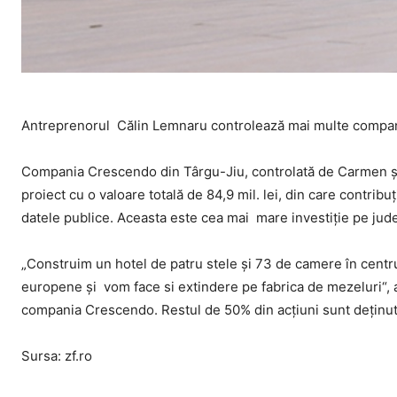
Antreprenorul Călin Lemnaru controlează mai multe companii 
Compania Crescendo din Târgu-Jiu, controlată de Carmen şi 
proiect cu o valoare totală de 84,9 mil. lei, din care contrib
datele publice. Aceasta este cea mai mare investiţie pe jude
„Construim un hotel de patru stele şi 73 de camere în centr
europene şi vom face si extindere pe fabrica de mezeluri“,
compania Crescendo. Restul de 50% din acţiuni sunt deţinu
Sursa: zf.ro