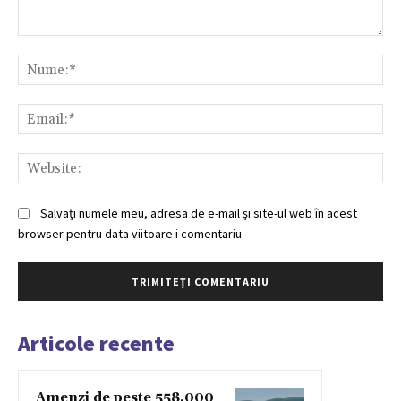
Comentariu:
Nu
Ema
Web
Salvați numele meu, adresa de e-mail și site-ul web în acest
browser pentru data viitoare i comentariu.
Articole recente
Amenzi de peste 558.000