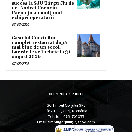
succes la SJU Târgu Jiu de
dr. Andrei Cornoiu.
Pacienții au mulțumit
echipei operatorii
07/08/2026
Castelul Corvinilor,
complet restaurat după
mai bine de un secol.
Lucrările se încheie la 31
august 2026
07/08/2026
© TIMPUL GORJULUI
SC Timpul Gorjului SRL
Târgu Jiu, Gorj, România
Telefon: 0764705055
Email: timpulgorjului@yahoo.com