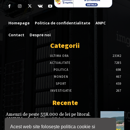
Homepage
Politica de confidentialitate
ANPC
Contact
Despre noi
Categorii
ULTIMA ORA
23342
ACTUALITATE
7285
POLITICĂ
698
MONDEN
467
SPORT
459
INVESTIGATIE
267
Recente
Amenzi de peste 558.000 de lei pe litoral.
ANSVSA a închis 12 unități și a retras
aproape 491 de tone de alimente
Acest web site folosește politica cookie si
neconforme