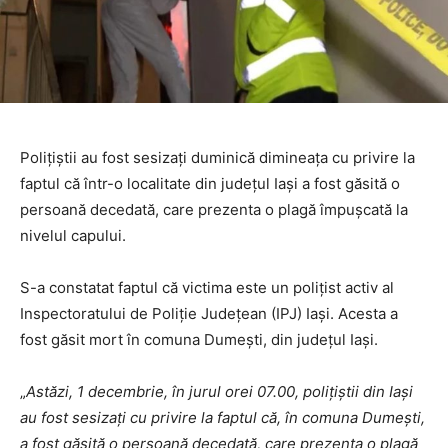
Polițiștii au fost sesizați duminică dimineața cu privire la
faptul că într-o localitate din județul Iași a fost găsită o
persoană decedată, care prezenta o plagă împușcată la
nivelul capului.
S-a constatat faptul că victima este un polițist activ al
Inspectoratului de Poliție Județean (IPJ) Iași. Acesta a
fost găsit mort în comuna Dumești, din județul Iași.
„
Astăzi, 1 decembrie, în jurul orei 07.00, polițiștii din Iași
au fost sesizați cu privire la faptul că, în comuna Dumești,
a fost găsită o persoană decedată, care prezenta o plagă