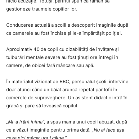
nicio acuzație. Totuși, părinții spun că rămân să
gestioneze traumele copiilor lor.
Conducerea actuală a școlii a descoperit imaginile după
ce camerele au fost închise și le-a împărtășit poliției.
Aproximativ 40 de copii cu dizabilități de învățare și
tulburări mentale severe au fost ținuți ore întregi în
camere, de obicei fără mâncare sau apă.
În materialul vizionat de BBC, personalul școlii intervine
doar atunci când un băiat aruncă repetat pantofii în
camerele de supraveghere. Un asistent didactic intră în
grabă și pare să lovească copilul.
„Mi-a frânt inima”,
a spus mama unui copil abuzat, după
ce a văzut imaginile pentru prima dată
. „Nu ai face așa
ceva nici măcar unui câine.”