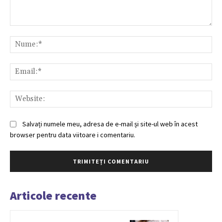
Comentariu:
Nu
Ema
Web
Salvați numele meu, adresa de e-mail și site-ul web în acest
browser pentru data viitoare i comentariu.
Articole recente