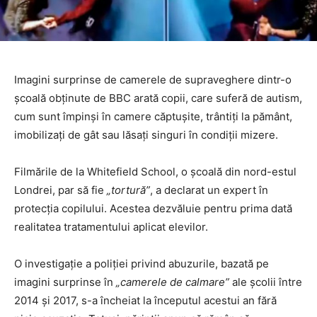
Imagini surprinse de camerele de supraveghere dintr-o
școală obținute de BBC arată copii, care suferă de autism,
cum sunt împinși în camere căptușite, trântiți la pământ,
imobilizați de gât sau lăsați singuri în condiții mizere.
Filmările de la Whitefield School, o școală din nord-estul
Londrei, par să fie
„tortură”
, a declarat un expert în
protecția copilului. Acestea dezvăluie pentru prima dată
realitatea tratamentului aplicat elevilor.
O investigație a poliției privind abuzurile, bazată pe
imagini surprinse în
„camerele de calmare”
ale școlii între
2014 și 2017, s-a încheiat la începutul acestui an fără