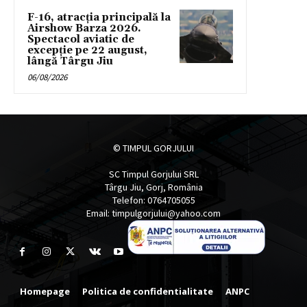
F-16, atracția principală la
Airshow Barza 2026.
Spectacol aviatic de
excepție pe 22 august,
lângă Târgu Jiu
06/08/2026
© TIMPUL GORJULUI
SC Timpul Gorjului SRL
Târgu Jiu, Gorj, România
Telefon: 0764705055
Email: timpulgorjului@yahoo.com
Homepage
Politica de confidentialitate
ANPC