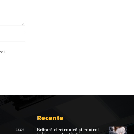
Website:
e i
Recente
Brățară electronică și control
23328