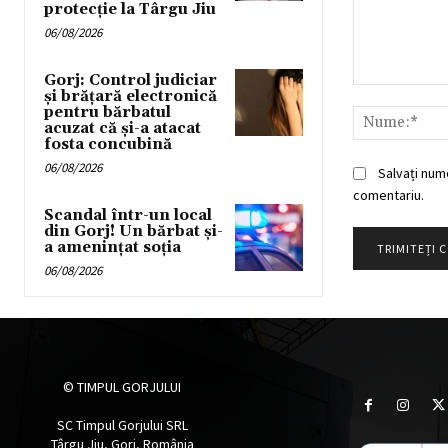
protecție la Târgu Jiu
06/08/2026
Gorj: Control judiciar
Comentariu:
și brățară electronică
pentru bărbatul
acuzat că și-a atacat
fosta concubină
06/08/2026
Salvați num
comentariu.
Scandal într-un local
din Gorj! Un bărbat și-
a amenințat soția
06/08/2026
© TIMPUL GORJULUI
SC Timpul Gorjului SRL
Târgu Jiu, Gorj, România