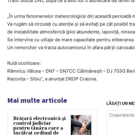
Trafic blocat DN7, după ce a avut loc o alunecare de teren la
„În urma fenomenelor meteorologice din această perioadă mai
Va rugăm să circulați cu atenție și să evitați pe cât posibil 
de instabilitate atmosferică (ploi abundente, lapoviță, ninsoa
Se intervine cu utilaje de mare capacitate pentru eliberarea 
Un remorcher va tracta autocamionul în afara părții carosabil
Rută ocolitoare:
Râmnicu Vâlcea – DN7 – DN7CC Călimănești – DJ 703G Beri
Racovița – Sibiu”, a anunțat DRDP Craiova.
Mai multe articole
LĂSAȚI UN ME
Brățară electronică și
control judiciar
pentru tânăra care a
încălcat ordinul de