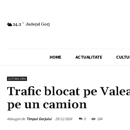
24.2
C
Județul Gorj
HOME
ACTUALITATE
CULTU
ULTIMA ORA
Trafic blocat pe Vale
pe un camion
Adaugat de
Timpul Gorjului
29/11/2024
0
184