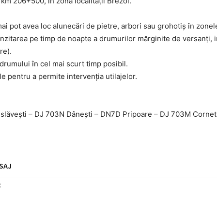
 km 206+500, în zona localității Brezoi.
 pot avea loc alunecări de pietre, arbori sau grohotiș în zone
tranzitarea pe timp de noapte a drumurilor mărginite de versanți, 
re).
drumului în cel mai scurt timp posibil.
e pentru a permite intervenția utilajelor.
slăvești – DJ 703N Dânești – DN7D Pripoare – DJ 703M Cornet
SAJ