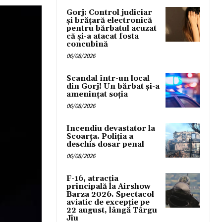
Gorj: Control judiciar
și brățară electronică
pentru bărbatul acuzat
că și-a atacat fosta
concubină
06/08/2026
Scandal într-un local
din Gorj! Un bărbat și-a
amenințat soția
06/08/2026
Incendiu devastator la
Scoarța. Poliția a
deschis dosar penal
06/08/2026
F-16, atracția
principală la Airshow
Barza 2026. Spectacol
aviatic de excepție pe
22 august, lângă Târgu
Jiu