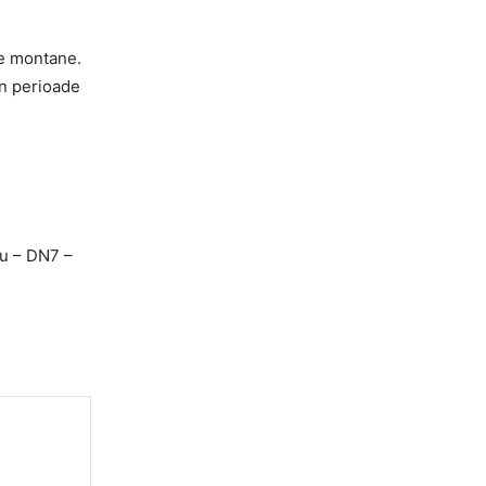
le montane.
in perioade
u – DN7 –