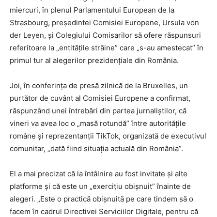
miercuri, în plenul Parlamentului European de la
Strasbourg, preşedintei Comisiei Europene, Ursula von
der Leyen, şi Colegiului Comisarilor să ofere răspunsuri
referitoare la „entităţile străine” care „s-au amestecat” în
primul tur al alegerilor prezidenţiale din România.
Joi, în conferinţa de presă zilnică de la Bruxelles, un
purtător de cuvânt al Comisiei Europene a confirmat,
răspunzând unei întrebări din partea jurnaliştilor, că
vineri va avea loc o „masă rotundă” între autorităţile
române şi reprezentanţii TikTok, organizată de executivul
comunitar, „dată fiind situaţia actuală din România”.
El a mai precizat că la întâlnire au fost invitate şi alte
platforme şi că este un „exerciţiu obişnuit” înainte de
alegeri. „Este o practică obişnuită pe care tindem să o
facem în cadrul Directivei Serviciilor Digitale, pentru că