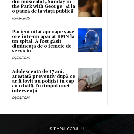
din musicalul „Sunday in
the Park with George” și ia
o pauză de la viața publică
05/08/2026
Pacient uitat aproape șase
ore într-un aparat RMN la
un spital. A fost găsit
dimineața de o femeie de
serviciu
05/08/2026
Adolescentă de 17 ani,
arestată preventiv după ce
ar fi lovit un polițist în cap
cu o bâtă, în timpul unei
intervenții
05/08/2026
© TIMPUL GORJULUI