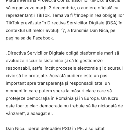
Piaţa Internă şi Protecţia Consumatorilor (IMCO) a decis
să organizeze marţi, 3 decembrie, o audiere oficială cu
reprezentanţii TikTok. Tema va fi \”Îndeplinirea obligaţiilor
TikTok prevăzute în Directiva Serviciilor Digitale (DSA) în
contextul ultimelor evoluţii”\”, a transmis Dan Nica, pe
pagina sa de Facebook.
„Directiva Serviciilor Digitale obligă platformele mari să
evalueze riscurile sistemice şi să le gestioneze
responsabil, astfel încât procesele electorale şi discursul
civic să fie protejate. Această audiere este un pas
important spre transparenţă şi responsabilitate, un
moment în care putem spera la măsuri clare care să
protejeze democraţia în România şi în Europa. Un lucru
este foarte clar: democraţia nu trebuie să fie niciodată de
vânzare!”, a adăugat el.
Dan Nica, liderul delegaţiei PSD în PE, a solicitat,