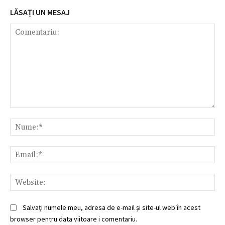
LĂSAȚI UN MESAJ
Comentariu:
Nu
Ema
Web
Salvați numele meu, adresa de e-mail și site-ul web în acest
browser pentru data viitoare i comentariu.