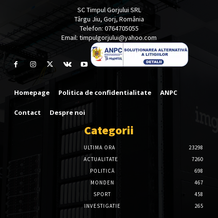
SC Timpul Gorjului SRL
Târgu Jiu, Gorj, România
Telefon: 0764705055
Email: timpulgorjului@yahoo.com
Homepage
Politica de confidentialitate
ANPC
Contact
Despre noi
Categorii
ULTIMA ORA
23298
ACTUALITATE
7260
POLITICĂ
698
MONDEN
467
SPORT
458
INVESTIGATIE
265