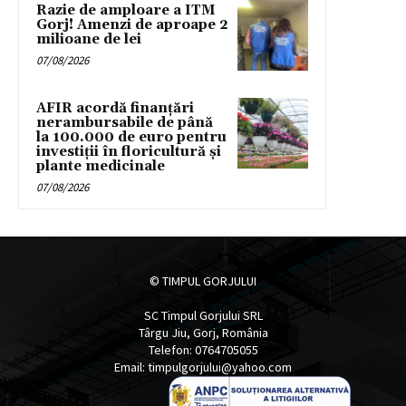
Razie de amploare a ITM
Gorj! Amenzi de aproape 2
milioane de lei
07/08/2026
AFIR acordă finanțări
nerambursabile de până
la 100.000 de euro pentru
investiții în floricultură și
plante medicinale
07/08/2026
© TIMPUL GORJULUI
SC Timpul Gorjului SRL
Târgu Jiu, Gorj, România
Telefon: 0764705055
Email: timpulgorjului@yahoo.com