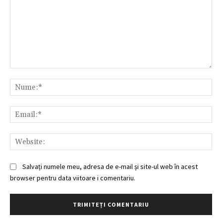
Comentariu:
Nu
Ema
Web
Salvați numele meu, adresa de e-mail și site-ul web în acest
browser pentru data viitoare i comentariu.