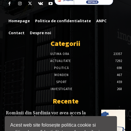
Homepage
Politica de confidentialitate
ANPC
Contact
Despre noi
Categorii
ULTIMA ORA
23357
ACTUALITATE
7292
POLITICĂ
698
MONDEN
467
SPORT
459
INVESTIGATIE
268
Recente
Românii din Sardinia vor avea acces la
servicii consulare mai aproape de casă.
Punct consular itinerant, deschis la Cagliari
Acest web site folosește politica cookie si
din 7 august