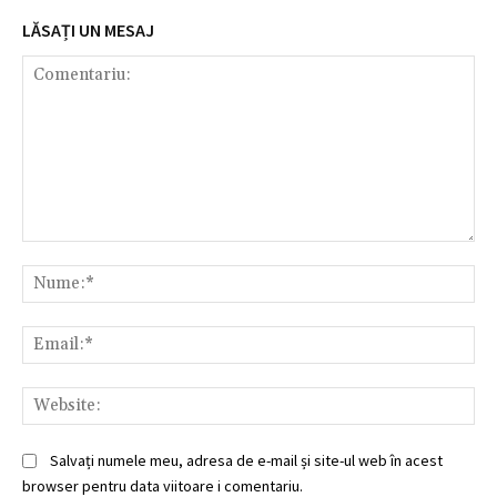
LĂSAȚI UN MESAJ
Comentariu:
Nu
Ema
Web
Salvați numele meu, adresa de e-mail și site-ul web în acest
browser pentru data viitoare i comentariu.