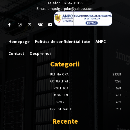
Telefon: 0764705055
Email: timpulgorjului@yahoo.com
Homepage
Politica de confidentialitate
ANPC
Contact
Despre noi
Categorii
ULTIMA ORA
23328
ACTUALITATE
7276
POLITICĂ
698
MONDEN
467
SPORT
459
INVESTIGATIE
267
Recente