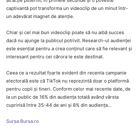
atracţie puternic în primele secunde şi o poveste
captivantă pot transforma un videoclip de un minut într-
un adevărat magnet de atenţie.
Chiar şi cel mai bun videoclip poate să nu aibă succes
dacă nu ajunge la publicul potrivit. Research-ul audienţei
este esenţial pentru a crea conţinut care să fie relevant şi
interesant pentru cei cărora le este destinat.
Ceea ce a rezultat foarte evident din recenta campanie
electorală este că TikTok nu reprezintă doar o platformă
pentru copii şi tineri. Conform celor mai recente date, de
la un public de 16% din audienţa totală având vârsta
cuprinsă între 35-44 de ani şi 8% din audienţa…
Sursa Bursa.ro