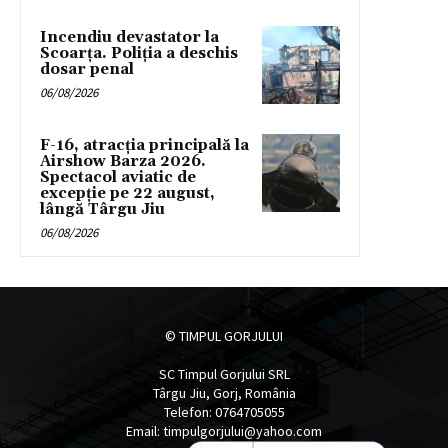
Incendiu devastator la
Scoarța. Poliția a deschis
dosar penal
06/08/2026
F-16, atracția principală la
Airshow Barza 2026.
Spectacol aviatic de
excepție pe 22 august,
lângă Târgu Jiu
06/08/2026
© TIMPUL GORJULUI
SC Timpul Gorjului SRL
Târgu Jiu, Gorj, România
Telefon: 0764705055
Email: timpulgorjului@yahoo.com