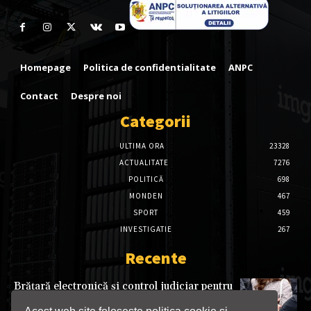
Homepage
Politica de confidentialitate
ANPC
Contact
Despre noi
Categorii
ULTIMA ORA
23328
ACTUALITATE
7276
POLITICĂ
698
MONDEN
467
SPORT
459
INVESTIGATIE
267
Recente
Brățară electronică și control judiciar pentru
tânăra care a încălcat ordinul de protecție la
Târgu Jiu