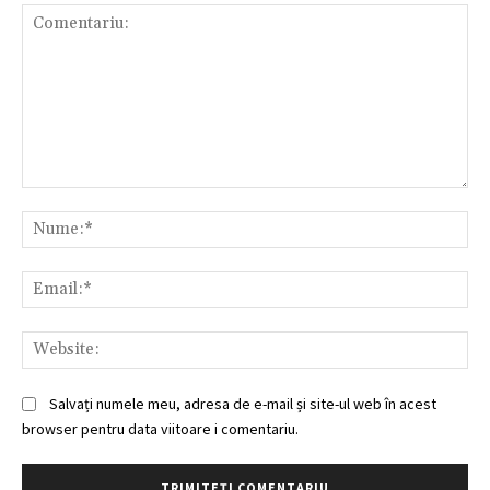
Comentariu:
Nu
Ema
Web
Salvați numele meu, adresa de e-mail și site-ul web în acest
browser pentru data viitoare i comentariu.