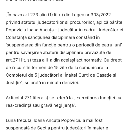
„În baza art.273 alin.(1) lit.e) din Legea nr.303/2022
privind statutul judecătorilor şi procurorilor, aplică pârâtei
Popoviciu Ioana Ancuţa – judecător în cadrul Judecătoriei
Constanţa sancţiunea disciplinară constând în
‘suspendarea din funcţie pentru o perioadă de patru luni’
pentru săvârşirea abaterii disciplinare prevăzute de
art.271 lit. s) teza a II-a din acelaşi act normativ. Cu drept
de recurs în termen de 15 zile de la comunicare la
Completul de 5 judecători al Înaltei Curţi de Casaţie şi
Justiţie”, se arată în minuta deciziei.
Articolul 271 litera s) se referă la „exercitarea funcţiei cu
rea-credinţă sau gravă neglijenţă”.
Luna trecută, Ioana Ancuţa Popoviciu a mai fost
suspendată de Secţia pentru judecători în materie