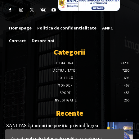
Homepage
Politica de confidentialitate
ANPC
Contact
Despre noi
Categorii
ULTIMA ORA
23298
ACTUALITATE
7260
POLITICĂ
698
MONDEN
467
SPORT
458
INVESTIGATIE
265
Recente
SANITAS își menține poziția privind legea
salarizării: Nu vom accepta nicio reformă
care reduce veniturile angajaților din
Acest web site folosește politica cookie si