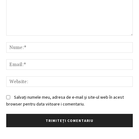
Comentariu:
Nu
Ema
Web
Salvați numele meu, adresa de e-mail și site-ul web în acest
browser pentru data viitoare i comentariu.