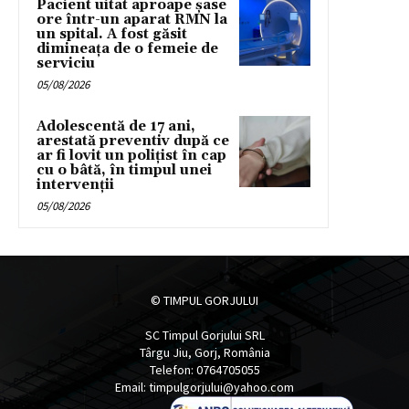
Pacient uitat aproape șase
ore într-un aparat RMN la
un spital. A fost găsit
dimineața de o femeie de
serviciu
05/08/2026
Adolescentă de 17 ani,
arestată preventiv după ce
ar fi lovit un polițist în cap
cu o bâtă, în timpul unei
intervenții
05/08/2026
© TIMPUL GORJULUI
SC Timpul Gorjului SRL
Târgu Jiu, Gorj, România
Telefon: 0764705055
Email: timpulgorjului@yahoo.com