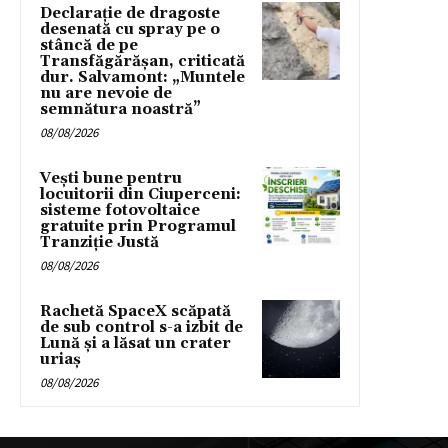
Declarație de dragoste
desenată cu spray pe o
stâncă de pe
Transfăgărășan, criticată
dur. Salvamont: „Muntele
nu are nevoie de
semnătura noastră”
08/08/2026
Vești bune pentru
locuitorii din Ciuperceni:
sisteme fotovoltaice
gratuite prin Programul
Tranziție Justă
08/08/2026
Rachetă SpaceX scăpată
de sub control s-a izbit de
Lună și a lăsat un crater
uriaș
08/08/2026