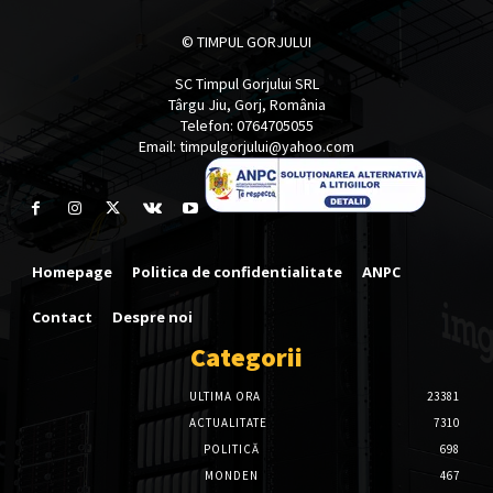
© TIMPUL GORJULUI
SC Timpul Gorjului SRL
Târgu Jiu, Gorj, România
Telefon: 0764705055
Email: timpulgorjului@yahoo.com
Homepage
Politica de confidentialitate
ANPC
Contact
Despre noi
Categorii
ULTIMA ORA
23381
ACTUALITATE
7310
POLITICĂ
698
MONDEN
467