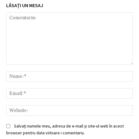
LĂSAȚI UN MESAJ
Comentariu:
Nu
Ema
Web
Salvați numele meu, adresa de e-mail și site-ul web în acest
browser pentru data viitoare i comentariu.