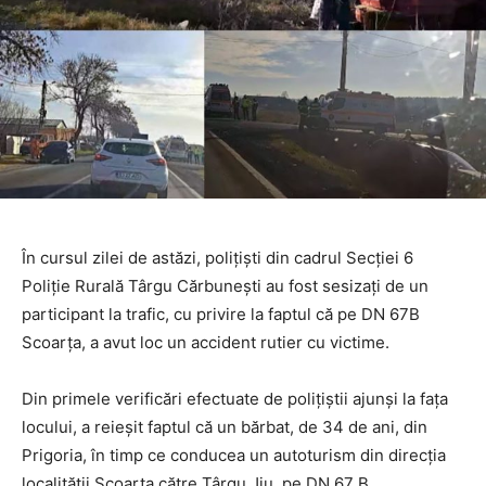
În cursul zilei de astăzi, polițiști din cadrul Secţiei 6
Poliţie Rurală Târgu Cărbuneşti au fost sesizaţi de un
participant la trafic, cu privire la faptul că pe DN 67B
Scoarţa, a avut loc un accident rutier cu victime.
Din primele verificări efectuate de polițiștii ajunși la fața
locului, a reieșit faptul că un bărbat, de 34 de ani, din
Prigoria, în timp ce conducea un autoturism din direcţia
localității Scoarţa către Târgu Jiu, pe DN 67 B