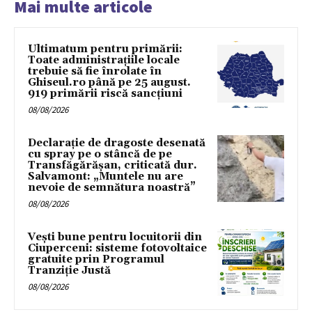
Mai multe articole
Ultimatum pentru primării:
Toate administrațiile locale
trebuie să fie înrolate în
Ghiseul.ro până pe 25 august.
919 primării riscă sancțiuni
08/08/2026
Declarație de dragoste desenată
cu spray pe o stâncă de pe
Transfăgărășan, criticată dur.
Salvamont: „Muntele nu are
nevoie de semnătura noastră”
08/08/2026
Vești bune pentru locuitorii din
Ciuperceni: sisteme fotovoltaice
gratuite prin Programul
Tranziție Justă
08/08/2026