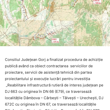
Consiliul Județean Gorj a finalizat procedura de achiziție
publică având ca obiect contractarea serviciilor de
proiectare, servicii de asistență tehnică din partea
proiectantului și execuție lucrări pentru investiția
„Reabilitare infrastructură rutieră de interes județean pe
DJ 663 cu originea în DN 66 (E79), ce traversează
localitățile Dâmbova – Cârbeşti – Tâlveşti – Urecheşti, DJ
672C cu originea în DN 67, ce traversează localitățile