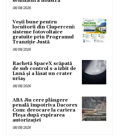
semnătura noastră”
08/08/2026
Vești bune pentru
locuitorii din Ciuperceni:
sisteme fotovoltaice
gratuite prin Programul
Tranziție Justă
08/08/2026
Rachetă SpaceX scăpată
de sub control s-a izbit de
Lună și a lăsat un crater
uriaș
08/08/2026
ABA Jiu cere plângere
penală împotriva Dacorex
Com: derocare la cariera
Pleșa după expirarea
autorizației
08/08/2026