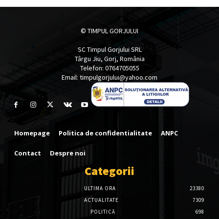
© TIMPUL GORJULUI
SC Timpul Gorjului SRL
Târgu Jiu, Gorj, România
Telefon: 0764705055
Email: timpulgorjului@yahoo.com
Homepage
Politica de confidentialitate
ANPC
Contact
Despre noi
Categorii
ULTIMA ORA
23380
ACTUALITATE
7309
POLITICĂ
698