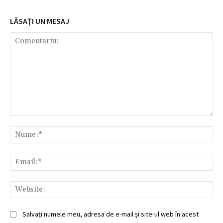
LĂSAȚI UN MESAJ
Comentariu:
Nu
Ema
Web
Salvați numele meu, adresa de e-mail și site-ul web în acest