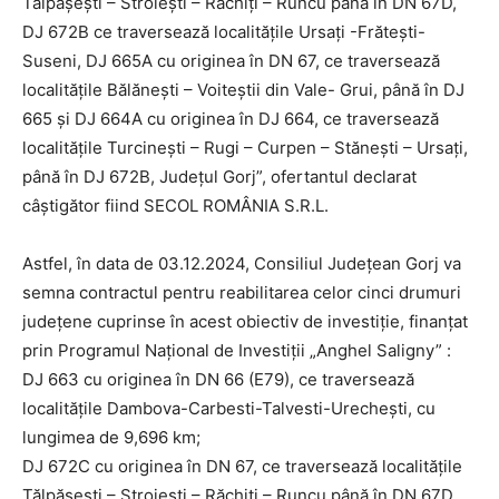
Tălpăşeşti – Stroieşti – Răchiţi – Runcu până în DN 67D,
DJ 672B ce traversează localitățile Ursați -Frătești-
Suseni, DJ 665A cu originea în DN 67, ce traversează
localitățile Bălăneşti – Voiteştii din Vale- Grui, până în DJ
665 și DJ 664A cu originea în DJ 664, ce traversează
localitățile Turcineşti – Rugi – Curpen – Stăneşti – Ursaţi,
până în DJ 672B, Județul Gorj”, ofertantul declarat
câștigător fiind SECOL ROMÂNIA S.R.L.
Astfel, în data de 03.12.2024, Consiliul Județean Gorj va
semna contractul pentru reabilitarea celor cinci drumuri
județene cuprinse în acest obiectiv de investiție, finanțat
prin Programul Național de Investiții „Anghel Saligny” :
DJ 663 cu originea în DN 66 (E79), ce traversează
localitățile Dambova-Carbesti-Talvesti-Urechești, cu
lungimea de 9,696 km;
DJ 672C cu originea în DN 67, ce traversează localitățile
Tălpăşeşti – Stroieşti – Răchiţi – Runcu până în DN 67D,