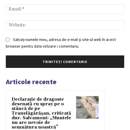
Ema
Web
Salvați numele meu, adresa de e-mail și site-ul web în acest
browser pentru data viitoare i comentariu.
Articole recente
Declarație de dragoste
desenată cu spray pe o
stâncă de pe
Transfăgărășan, criticată
dur. Salvamont: „Muntele
nu are nevoie de
semnătura noastră”