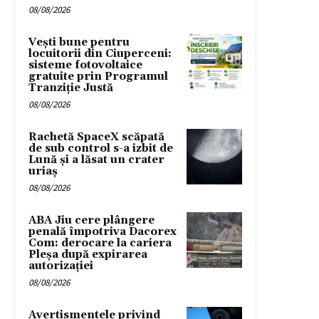
08/08/2026
Vești bune pentru
locuitorii din Ciuperceni:
sisteme fotovoltaice
gratuite prin Programul
Tranziție Justă
08/08/2026
Rachetă SpaceX scăpată
de sub control s-a izbit de
Lună și a lăsat un crater
uriaș
08/08/2026
ABA Jiu cere plângere
penală împotriva Dacorex
Com: derocare la cariera
Pleșa după expirarea
autorizației
08/08/2026
Avertismentele privind