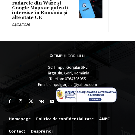
radarele din Waze și
Google Maps ar putea fi
interzise în România și
alte state UE
08/08/2026
© TIMPUL GORJULUI
SC Timpul Gorjului SRL
Târgu Jiu, Gorj, România
Telefon: 0764705055
Email: timpulgorjului@yahoo.com
Homepage
Politica de confidentialitate
ANPC
Contact
Despre noi