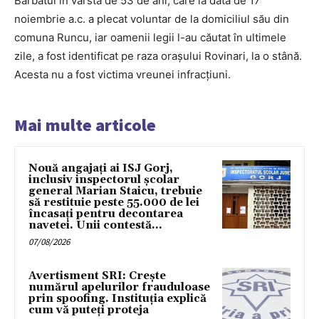
Bărbatul în vârstă de 53 de ani, care la data de 17
noiembrie a.c. a plecat voluntar de la domiciliul său din
comuna Runcu, iar oamenii legii l-au căutat în ultimele
zile, a fost identificat pe raza orașului Rovinari, la o stână.
Acesta nu a fost victima vreunei infracțiuni.
Mai multe articole
Nouă angajați ai ISJ Gorj,
inclusiv inspectorul școlar
general Marian Staicu, trebuie
să restituie peste 55.000 de lei
încasați pentru decontarea
navetei. Unii contestă...
07/08/2026
Avertisment SRI: Crește
numărul apelurilor frauduloase
prin spoofing. Instituția explică
cum vă puteți proteja