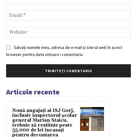
Ema
Web
Salvați numele meu, adresa de e-mail și site-ul web în acest
browser pentru data viitoare i comentariu.
Articole recente
Nouă angajați ai ISJ Gorj,
inclusiv inspectorul școlar
general Marian Staicu,
trebuie să restituie peste
55.000 de lei încasați
pentru decontarea