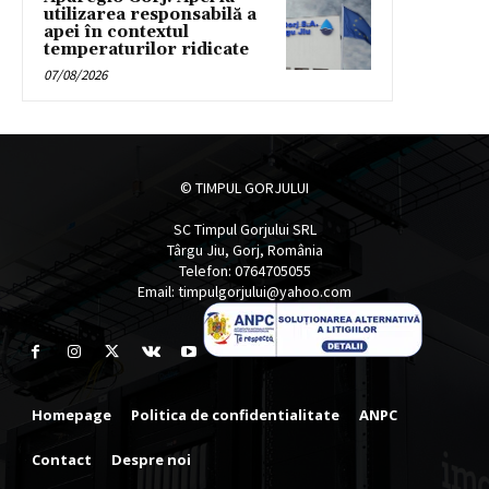
utilizarea responsabilă a
apei în contextul
temperaturilor ridicate
07/08/2026
© TIMPUL GORJULUI
SC Timpul Gorjului SRL
Târgu Jiu, Gorj, România
Telefon: 0764705055
Email: timpulgorjului@yahoo.com
Homepage
Politica de confidentialitate
ANPC
Contact
Despre noi