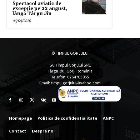
Spectacol aviatic de
excepție pe 22 august,
lângă Târgu Jiu
06/08/2026
© TIMPUL GORJULUI
SC Timpul Gorjului SRL
Târgu Jiu, Gorj, România
Telefon: 0764705055
Email: timpulgorjului@yahoo.com
Homepage
Politica de confidentialitate
ANPC
Contact
Despre noi