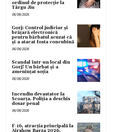
ordinul de protecție la
Târgu Jiu
06/08/2026
Gorj: Control judiciar și
brățară electronică
pentru bărbatul acuzat că
și-a atacat fosta concubină
06/08/2026
Scandal într-un local din
Gorj! Un bărbat și-a
amenințat soția
06/08/2026
Incendiu devastator la
Scoarța. Poliția a deschis
dosar penal
06/08/2026
F-16, atracția principală la
Airshow Barza 2026.