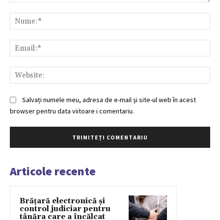
Comentariu:
Nu
Ema
Web
Salvați numele meu, adresa de e-mail și site-ul web în acest
browser pentru data viitoare i comentariu.
Articole recente
Brățară electronică și
control judiciar pentru
tânăra care a încălcat