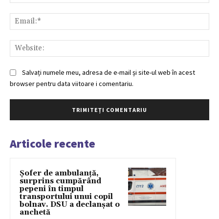
Ema
Web
Salvați numele meu, adresa de e-mail și site-ul web în acest
browser pentru data viitoare i comentariu.
Articole recente
Șofer de ambulanță,
surprins cumpărând
pepeni în timpul
transportului unui copil
bolnav. DSU a declanșat o
anchetă