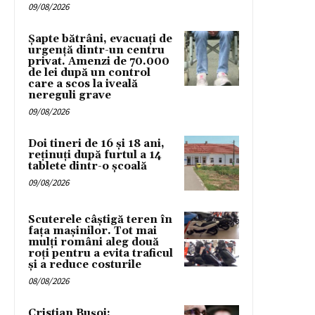
09/08/2026
Șapte bătrâni, evacuați de
urgență dintr-un centru
privat. Amenzi de 70.000
de lei după un control
care a scos la iveală
nereguli grave
09/08/2026
Doi tineri de 16 și 18 ani,
reținuți după furtul a 14
tablete dintr-o școală
09/08/2026
Scuterele câștigă teren în
fața mașinilor. Tot mai
mulți români aleg două
roți pentru a evita traficul
și a reduce costurile
08/08/2026
Cristian Bușoi: