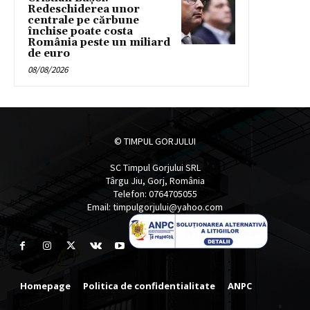
Redeschiderea unor
centrale pe cărbune
închise poate costa
România peste un miliard
de euro
08/08/2026
© TIMPUL GORJULUI
SC Timpul Gorjului SRL
Târgu Jiu, Gorj, România
Telefon: 0764705055
Email: timpulgorjului@yahoo.com
Homepage
Politica de confidentialitate
ANPC