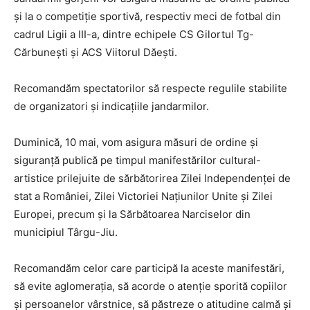
și la o competiție sportivă, respectiv meci de fotbal din
cadrul Ligii a III-a, dintre echipele CS Gilortul Tg-
Cărbunești și ACS Viitorul Dăești.
Recomandăm spectatorilor să respecte regulile stabilite
de organizatori și indicațiile jandarmilor.
Duminică, 10 mai, vom asigura măsuri de ordine și
siguranță publică pe timpul manifestărilor cultural-
artistice prilejuite de sărbătorirea Zilei Independenței de
stat a României, Zilei Victoriei Națiunilor Unite și Zilei
Europei, precum și la Sărbătoarea Narciselor din
municipiul Târgu-Jiu.
Recomandăm celor care participă la aceste manifestări,
să evite aglomerația, să acorde o atenție sporită copiilor
și persoanelor vârstnice, să păstreze o atitudine calmă și