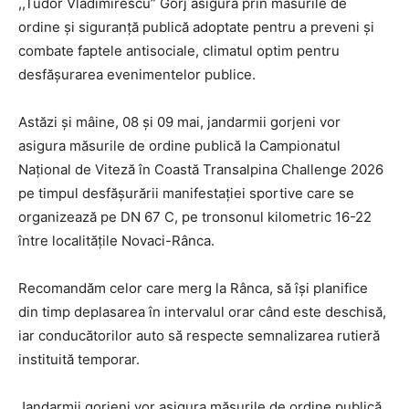
,,Tudor Vladimirescu” Gorj asigură prin măsurile de
ordine și siguranță publică adoptate pentru a preveni și
combate faptele antisociale, climatul optim pentru
desfășurarea evenimentelor publice.
Astăzi și mâine, 08 și 09 mai, jandarmii gorjeni vor
asigura măsurile de ordine publică la Campionatul
Național de Viteză în Coastă Transalpina Challenge 2026
pe timpul desfășurării manifestației sportive care se
organizează pe DN 67 C, pe tronsonul kilometric 16-22
între localitățile Novaci-Rânca.
Recomandăm celor care merg la Rânca, să își planifice
din timp deplasarea în intervalul orar când este deschisă,
iar conducătorilor auto să respecte semnalizarea rutieră
instituită temporar.
Jandarmii gorjeni vor asigura măsurile de ordine publică