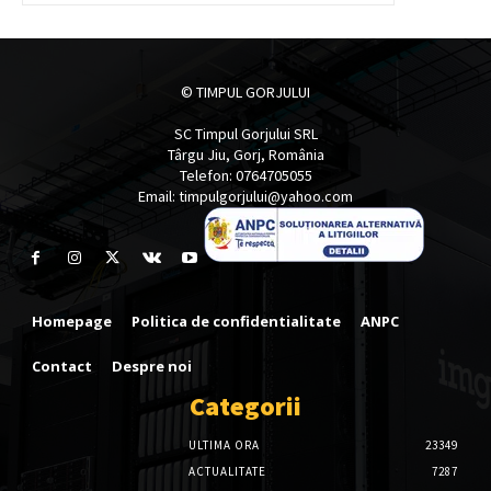
© TIMPUL GORJULUI
SC Timpul Gorjului SRL
Târgu Jiu, Gorj, România
Telefon: 0764705055
Email: timpulgorjului@yahoo.com
Homepage
Politica de confidentialitate
ANPC
Contact
Despre noi
Categorii
ULTIMA ORA
23349
ACTUALITATE
7287