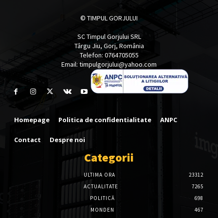
© TIMPUL GORJULUI
SC Timpul Gorjului SRL
Târgu Jiu, Gorj, România
Telefon: 0764705055
Email: timpulgorjului@yahoo.com
Homepage
Politica de confidentialitate
ANPC
Contact
Despre noi
Categorii
ULTIMA ORA
23312
ACTUALITATE
7265
POLITICĂ
698
MONDEN
467