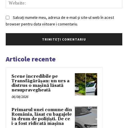
Web
Salvați numele meu, adresa de e-mail și site-ul web în acest
browser pentru data viitoare i comentariu.
Articole recente
Scene incredibile pe
Transfăgărășan: un urs a
distrus o mașină lăsată
nesupravegheată
06/08/2026
Primarul unei comune din
România, lăsat cu bagajele
în drum de poliţişti. De ce
i-a fost ridicată maşina