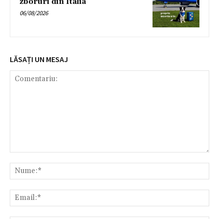
zboruri din Italia
06/08/2026
LĂSAȚI UN MESAJ
Comentariu:
Nu
Ema