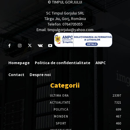
© TIMPUL GORJULUI
SC Timpul Gorjului SRL
Târgu Jiu, Gorj, România
Telefon: 0764705055
Email: timpulgorjului@yahoo.com
Homepage
Politica de confidentialitate
ANPC
Contact
Despre noi
Categorii
ULTIMA ORA
23397
ACTUALITATE
7321
POLITICĂ
699
MONDEN
467
SPORT
460