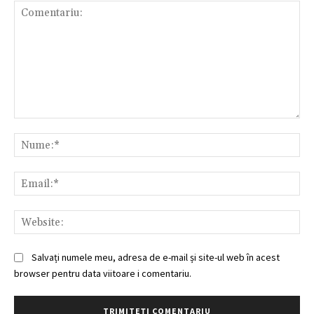
Comentariu:
Nu
Ema
Web
Salvați numele meu, adresa de e-mail și site-ul web în acest
browser pentru data viitoare i comentariu.