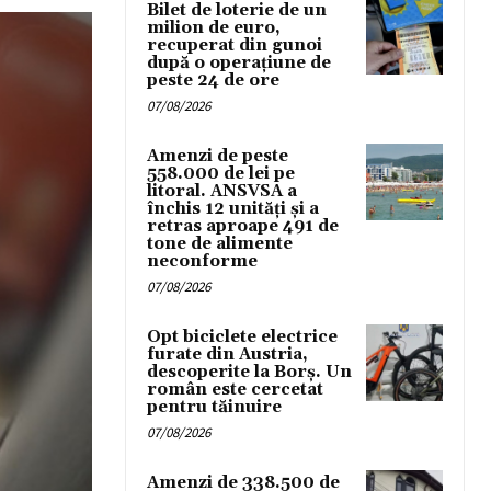
Bilet de loterie de un
milion de euro,
recuperat din gunoi
după o operațiune de
peste 24 de ore
07/08/2026
Amenzi de peste
558.000 de lei pe
litoral. ANSVSA a
închis 12 unități și a
retras aproape 491 de
tone de alimente
neconforme
07/08/2026
Opt biciclete electrice
furate din Austria,
descoperite la Borș. Un
român este cercetat
pentru tăinuire
07/08/2026
Amenzi de 338.500 de