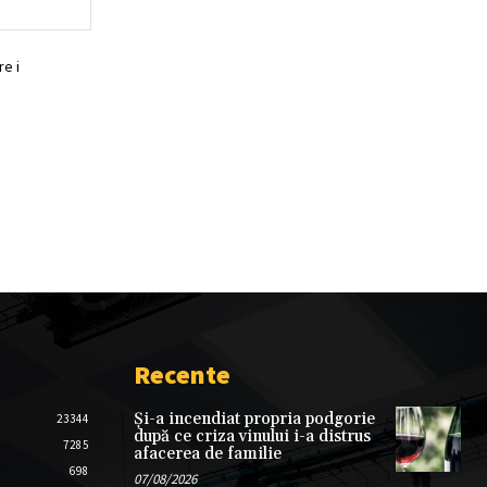
Website:
e i
Recente
Și-a incendiat propria podgorie
23344
după ce criza vinului i-a distrus
7285
afacerea de familie
698
07/08/2026