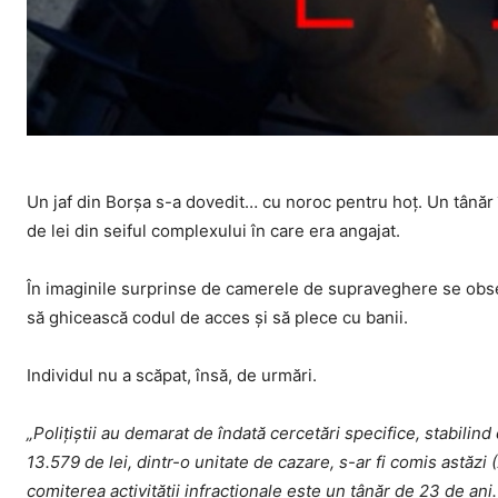
Un jaf din Borşa s-a dovedit… cu noroc pentru hoţ. Un tânăr 
de lei din seiful complexului în care era angajat.
În imaginile surprinse de camerele de supraveghere se obser
să ghicească codul de acces şi să plece cu banii.
Individul nu a scăpat, însă, de urmări.
„Polițiștii au demarat de îndată cercetări specifice, stabili
13.579 de lei, dintr-o unitate de cazare, s-ar fi comis astăzi (21
comiterea activității infracționale este un tânăr de 23 de ani