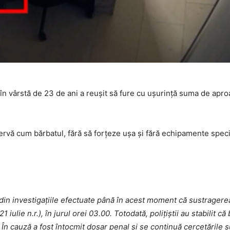
în vârstă de 23 de ani a reuşit să fure cu uşurinţă suma de apr
vă cum bărbatul, fără să forţeze uşa şi fără echipamente specia
nd din investigațiile efectuate până în acest moment că sustrager
 iulie n.r.), în jurul orei 03.00. Totodată, polițiștii au stabilit că
. În cauză a fost întocmit dosar penal și se continuă cercetările 