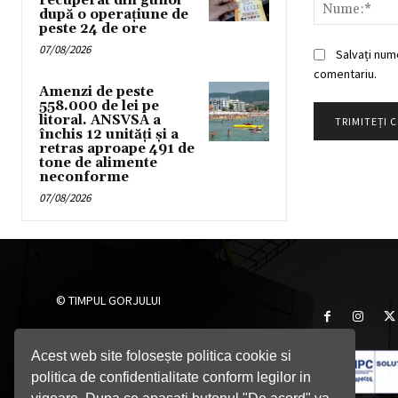
recuperat din gunoi
după o operațiune de
peste 24 de ore
07/08/2026
Salvați num
comentariu.
Amenzi de peste
558.000 de lei pe
litoral. ANSVSA a
închis 12 unități și a
retras aproape 491 de
tone de alimente
neconforme
07/08/2026
© TIMPUL GORJULUI
SC Timpul Gorjului SRL
Târgu Jiu, Gorj, România
Acest web site folosește politica cookie si
Telefon: 0764705055
politica de confidentialitate conform legilor in
Email: timpulgorjului@yahoo.com