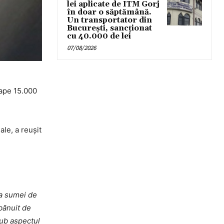
lei aplicate de ITM Gorj
în doar o săptămână.
Un transportator din
București, sancționat
cu 40.000 de lei
07/08/2026
oape 15.000
le, a reuşit
ea sumei de
 bănuit de
sub aspectul