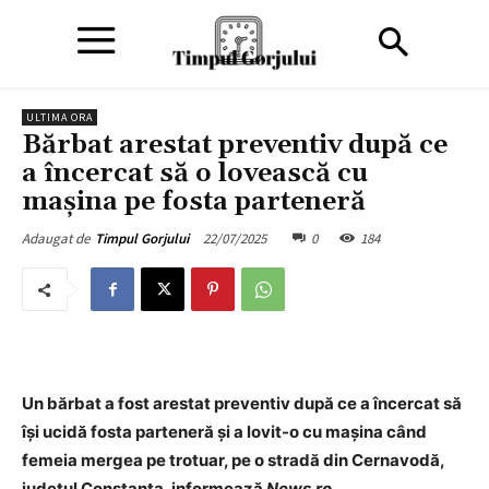
ULTIMA ORA
Bărbat arestat preventiv după ce
a încercat să o lovească cu
maşina pe fosta parteneră
22/07/2025
0
184
Adaugat de
Timpul Gorjului
Un bărbat a fost arestat preventiv după ce a încercat să
îşi ucidă fosta parteneră şi a lovit-o cu maşina când
femeia mergea pe trotuar, pe o stradă din Cernavodă,
judeţul Constanţa, informează
News.ro
.