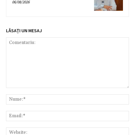
06/08/2026
LĂSAȚI UN MESAJ
Comentariu:
Nu
Ema
Web