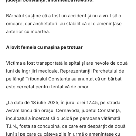
Bărbatul susţine că a fost un accident şi nu a vrut să o
omoare, dar anchetatorii au stabilit că el o ameninţase
anterior cu moartea.
A lovit femeia cu maşina pe trotuar
Victima a fost transportată la spital şi are nevoie de două
luni de îngrijiri medicale. Reprezentanţii Parchetului de
pe lângă Tribunalul Constanţa au anunţat că un bărbat
este cercetat pentru tentativă de omor.
„La data de 18 iulie 2025, în jurul orei 17.45, pe strada
Avram Iancu din oraşul Cernavodă, judeţul Constanţa,
inculpatul a încercat să o ucidă pe persoana vătămată
T.I.N., fosta sa concubină, de care era despărţit de două
luni şi pe care cu câteva zile în urmă o ameninţase cu