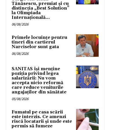
Tănăsescu, premiat și cu
distincția „Best Solution”
la Olimpiada
Internațională...
06/08/2026
Primele locuințe pentru
tineri din cartierul
Narciselor sunt gata
06/08/2026
SANITAS își menține
poziția privind legea
salarizării: Nu vom
accepta nicio reformă
care reduce veniturile
angajaților din sănătate
05/08/2026
Fumatul pe casa scării
este interzis. Ce amenzi
riscă locatarii și unde este
permis să fumeze