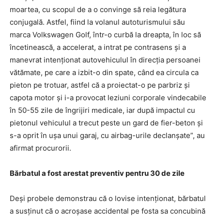
moartea, cu scopul de a o convinge să reia legătura
conjugală. Astfel, fiind la volanul autoturismului său
marca Volkswagen Golf, într-o curbă la dreapta, în loc să
încetinească, a accelerat, a intrat pe contrasens şi a
manevrat intenţionat autovehiculul în direcţia persoanei
vătămate, pe care a izbit-o din spate, când ea circula ca
pieton pe trotuar, astfel că a proiectat-o pe parbriz şi
capota motor şi i-a provocat leziuni corporale vindecabile
în 50-55 zile de îngrijiri medicale, iar după impactul cu
pietonul vehiculul a trecut peste un gard de fier-beton şi
s-a oprit în uşa unui garaj, cu airbag-urile declanşate”, au
afirmat procurorii.
Bărbatul a fost arestat preventiv pentru 30 de zile
Deşi probele demonstrau că o lovise intenţionat, bărbatul
a susţinut că o acroşase accidental pe fosta sa concubină