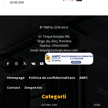
05/08/2026
© TIMPUL GORJULUI
SC Timpul Gorjului SRL
Târgu Jiu, Gorj, România
Telefon: 0764705055
Email: timpulgorjului@yahoo.com
Homepage
Politica de confidentialitate
ANPC
Contact
Despre noi
Categorii
ULTIMA ORA
23301