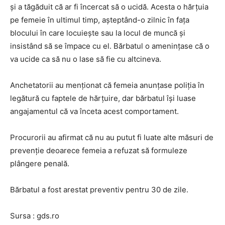
şi a tăgăduit că ar fi încercat să o ucidă. Acesta o hărţuia
pe femeie în ultimul timp, aşteptând-o zilnic în faţa
blocului în care locuieşte sau la locul de muncă şi
insistând să se împace cu el. Bărbatul o ameninţase că o
va ucide ca să nu o lase să fie cu altcineva.
Anchetatorii au menţionat că femeia anunţase poliţia în
legătură cu faptele de hărţuire, dar bărbatul îşi luase
angajamentul că va înceta acest comportament.
Procurorii au afirmat că nu au putut fi luate alte măsuri de
prevenţie deoarece femeia a refuzat să formuleze
plângere penală.
Bărbatul a fost arestat preventiv pentru 30 de zile.
Sursa : gds.ro