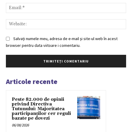
Ema
Web
Salvați numele meu, adresa de e-mail și site-ul web în acest
browser pentru data viitoare i comentariu.
Articole recente
Peste 82.000 de opinii
privind Directiva
Tutunului: Majoritatea
participanților cer reguli
bazate pe dovezi
06/08/2026