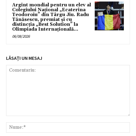
Argint mondial pentru un elev al
Colegiului Național „Ecaterina
Teodoroiu” din Târgu Jiu. Radu
Tănăsescu, premiat și cu
distincția „Best Solution” la
Olimpiada Internațională...
06/08/2026
LĂSAȚI UN MESAJ
Comentariu:
Nu