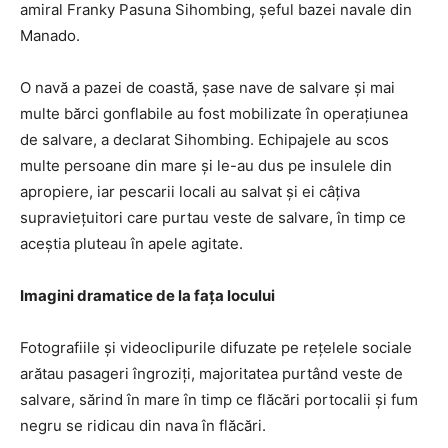
amiral Franky Pasuna Sihombing, şeful bazei navale din
Manado.
O navă a pazei de coastă, şase nave de salvare şi mai
multe bărci gonflabile au fost mobilizate în operaţiunea
de salvare, a declarat Sihombing. Echipajele au scos
multe persoane din mare şi le-au dus pe insulele din
apropiere, iar pescarii locali au salvat şi ei câţiva
supravieţuitori care purtau veste de salvare, în timp ce
aceştia pluteau în apele agitate.
Imagini dramatice de la fața locului
Fotografiile şi videoclipurile difuzate pe reţelele sociale
arătau pasageri îngroziţi, majoritatea purtând veste de
salvare, sărind în mare în timp ce flăcări portocalii şi fum
negru se ridicau din nava în flăcări.