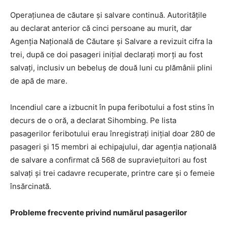
Operaţiunea de căutare şi salvare continuă. Autorităţile
au declarat anterior că cinci persoane au murit, dar
Agenţia Naţională de Căutare şi Salvare a revizuit cifra la
trei, după ce doi pasageri iniţial declaraţi morţi au fost
salvaţi, inclusiv un bebeluş de două luni cu plămânii plini
de apă de mare.
Incendiul care a izbucnit în pupa feribotului a fost stins în
decurs de o oră, a declarat Sihombing. Pe lista
pasagerilor feribotului erau înregistraţi iniţial doar 280 de
pasageri şi 15 membri ai echipajului, dar agenţia naţională
de salvare a confirmat că 568 de supravieţuitori au fost
salvaţi şi trei cadavre recuperate, printre care şi o femeie
însărcinată.
Probleme frecvente privind numărul pasagerilor