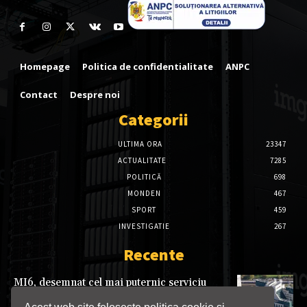
Homepage
Politica de confidentialitate
ANPC
Contact
Despre noi
Categorii
ULTIMA ORA
23347
ACTUALITATE
7285
POLITICĂ
698
MONDEN
467
SPORT
459
INVESTIGATIE
267
Recente
MI6, desemnat cel mai puternic serviciu
secret din Europa