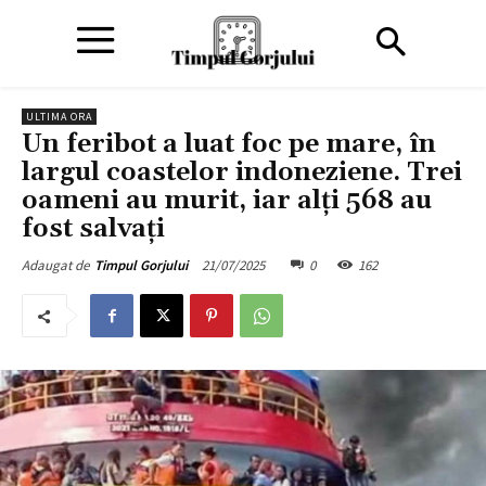
ULTIMA ORA
Un feribot a luat foc pe mare, în
largul coastelor indoneziene. Trei
oameni au murit, iar alți 568 au
fost salvați
21/07/2025
0
162
Adaugat de
Timpul Gorjului