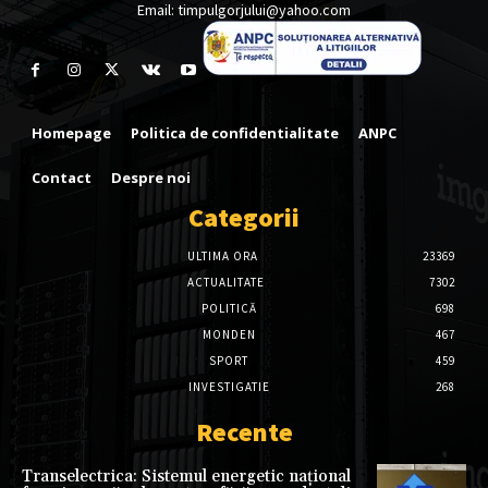
Email: timpulgorjului@yahoo.com
Homepage
Politica de confidentialitate
ANPC
Contact
Despre noi
Categorii
ULTIMA ORA
23369
ACTUALITATE
7302
POLITICĂ
698
MONDEN
467
SPORT
459
INVESTIGATIE
268
Recente
Transelectrica: Sistemul energetic național