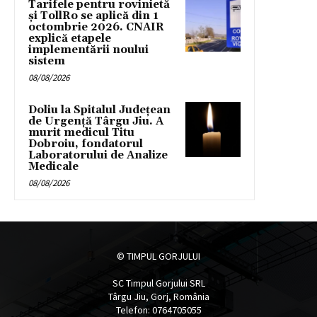
Tarifele pentru rovinietă
și TollRo se aplică din 1
octombrie 2026. CNAIR
explică etapele
implementării noului
sistem
08/08/2026
Doliu la Spitalul Județean
de Urgență Târgu Jiu. A
murit medicul Titu
Dobroiu, fondatorul
Laboratorului de Analize
Medicale
08/08/2026
© TIMPUL GORJULUI
SC Timpul Gorjului SRL
Târgu Jiu, Gorj, România
Telefon: 0764705055