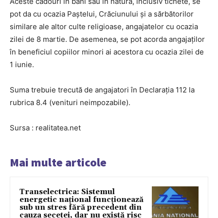
Aceste cadouri în bani sau în natură, inclusiv tichete, se
pot da cu ocazia Paştelui, Crăciunului şi a sărbătorilor
similare ale altor culte religioase, angajatelor cu ocazia
zilei de 8 martie. De asemenea, se pot acorda angajaților
în beneficiul copiilor minori ai acestora cu ocazia zilei de
1 iunie.
Suma trebuie trecută de angajatori în Declarația 112 la
rubrica 8.4 (venituri neimpozabile).
Sursa : realitatea.net
Mai multe articole
Transelectrica: Sistemul
energetic național funcționează
sub un stres fără precedent din
cauza secetei, dar nu există risc