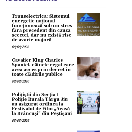
Transelectrica: Sistemul
energetic național
funcționează sub un stres
fără precedent din cauza
secetei, dar nu există risc
de avarie majoră
08/08/2026
Cavalier King Charles
Spaniel, câinele regal care
avea acces prin decret în
toate clădirile publice
08/08/2026
Polițiștii din Secția 1
Poliție Rurală Târgu Jiu
au asigurat ordinea la
Festivalul de Film „Acasă
la Brâncuși” din Peștișani
08/08/2026