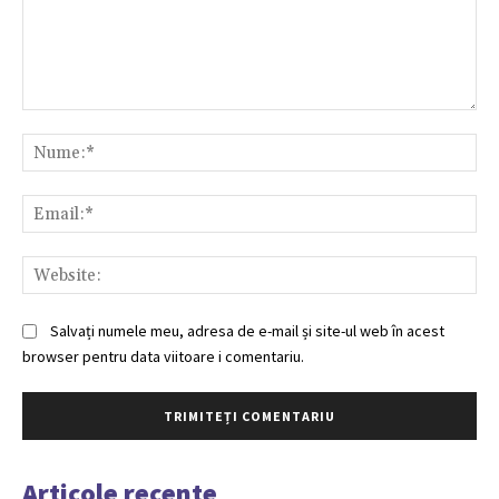
Comentariu:
Nu
Ema
Web
Salvați numele meu, adresa de e-mail și site-ul web în acest
browser pentru data viitoare i comentariu.
Articole recente