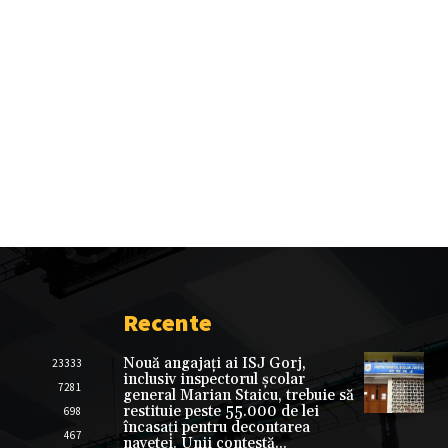
Recente
Nouă angajați ai ISJ Gorj,
23333
inclusiv inspectorul școlar
7281
general Marian Staicu, trebuie să
restituie peste 55.000 de lei
698
încasați pentru decontarea
467
navetei. Unii contestă...