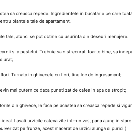
stea să crească repede. Ingredientele in bucătărie pe care toat
entru plantele tale de apartament.
ile tale, atunci se pot obtine cu usurinta din deseuri menajere:
carnii si a pestelui. Trebuie sa o strecurati foarte bine, sa indepa
s urat;
flori. Turnata in ghivecele cu flori, tine loc de ingrasamant;
devin mai puternice daca puneti zat de cafea in apa de stropit;
lorile din ghivece, le face pe acestea sa creasca repede si vigu
deal. Lasati urzicile cateva zile intr-un vas, pana ajung in stare
ulverizat pe frunze, acest macerat de urzici alunga si puricii);