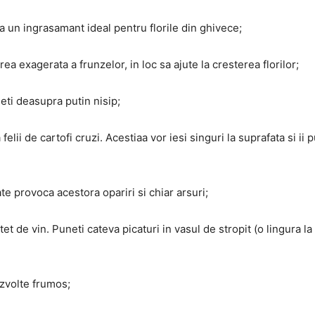
a un ingrasamant ideal pentru florile din ghivece;
ea exagerata a frunzelor, in loc sa ajute la cresterea florilor;
ti deasupra putin nisip;
lii de cartofi cruzi. Acestiaa vor iesi singuri la suprafata si ii p
te provoca acestora opariri si chiar arsuri;
t de vin. Puneti cateva picaturi in vasul de stropit (o lingura la 
dezvolte frumos;