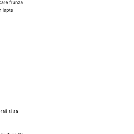
ecare frunza
n lapte
rali si sa