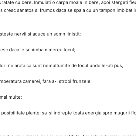
uratate cu bere. Inmuiati o carpa moale in bere, apoi stergeti fi
us cresc sanatos si frumos daca se spala cu un tampon imbibat i
teste nervii si aduce un somn linistit;
loresc daca le schimbam mereu locul;
 flori ne arata ca sunt nemultumite de locul unde le-ati pus;
mperatura camerei, fara a-i stropi frunzele;
 mai multe;
 posibilitate plantei sa-si indrepte toata energia spre mugurii flo