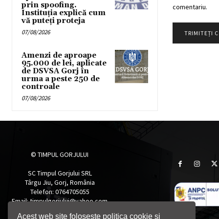
prin spoofing.
comentariu.
Instituția explică cum
vă puteți proteja
07/08/2026
Amenzi de aproape
95.000 de lei, aplicate
de DSVSA Gorj în
urma a peste 250 de
controale
07/08/2026
© TIMPUL GORJULUI
SC Timpul Gorjului SRL
Târgu Jiu, Gorj, România
Telefon: 0764705055
Email: timpulgorjului@yahoo.com
Acest web site folosește politica cookie si