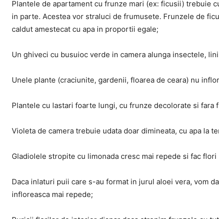
Plantele de apartament cu frunze mari (ex: ficusii) trebuie c
in parte. Acestea vor straluci de frumusete. Frunzele de fic
caldut amestecat cu apa in proportii egale;
Un ghiveci cu busuioc verde in camera alunga insectele, linis
Unele plante (craciunite, gardenii, floarea de ceara) nu inf
Plantele cu lastari foarte lungi, cu frunze decolorate si fara
Violeta de camera trebuie udata doar dimineata, cu apa la te
Gladiolele stropite cu limonada cresc mai repede si fac flori
Daca inlaturi puii care s-au format in jurul aloei vera, vom da
infloreasca mai repede;