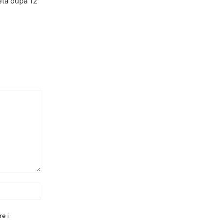
peta dupa 12
Website:
e i