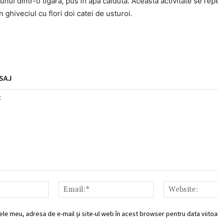
tunul dintr-o tigara, pus in apa calduta. Aceasta activitate se re
 ghiveciul cu flori doi catei de usturoi.
SAJ
Nume:*
Email:*
ele meu, adresa de e-mail și site-ul web în acest browser pentru data viitoar