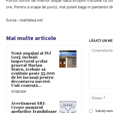
Puricii florilor de interior dispar daca stropim frunzele cu tu
ore. Pentru a scapa de purici, mai puteti baga in pamantul din
Sursa : realitatea.net
Mai multe articole
LĂSAȚI UN ME
Nouă angajați ai ISJ
Gorj, inclusiv
inspectorul școlar
general Marian
Staicu, trebuie să
restituie peste 55.000
de lei încasați pentru
decontarea navetei.
Unii contestă...
Comentariu:
07/08/2026
Avertisment SRI:
Crește numărul
Salvați num
apelurilor frauduloase