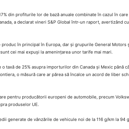
7% din profiturile lor de bază anuale combinate în cazul în care
ada, a declarat vineri S&P Global într-un raport, avertizând cu 
produc în principal în Europa, dar și grupurile General Motors și
unt cei mai expuși la amenințarea unor tarife mai mari.
e o taxă de 25% asupra importurilor din Canada și Mexic până c
frontiera, o măsură care ar părea să încalce un acord de liber sc
nătoare pentru producătorii europeni de automobile, precum Volks
asupra produselor UE.
dii generate de vânzările de vehicule noi de la 116 g/km la 94