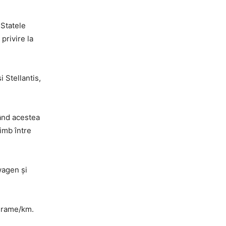
 Statele
privire la
 Stellantis,
ând acestea
himb între
wagen și
 grame/km.