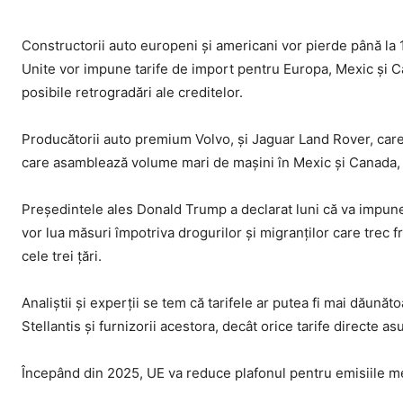
Constructorii auto europeni și americani vor pierde până la 1
Unite vor impune tarife de import pentru Europa, Mexic și Can
posibile retrogradări ale creditelor.
Producătorii auto premium Volvo, și Jaguar Land Rover, care 
care asamblează volume mari de mașini în Mexic și Canada, s
Președintele ales Donald Trump a declarat luni că va impun
vor lua măsuri împotriva drogurilor și migranților care trec 
cele trei țări.
Analiștii și experții se tem că tarifele ar putea fi mai dău
Stellantis și furnizorii acestora, decât orice tarife directe 
Începând din 2025, UE va reduce plafonul pentru emisiile me