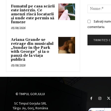
Comentariu:
Fumatul pe casa scării
este interzis. Ce
amenzi riscă locatarii
și unde este permis să
Salvați num
fumeze
comentariu.
05/08/2026
Ariana Grande se
retrage din musicalul
„Sunday in the Park
with George” și ia o
pauză de la viața
publică
05/08/2026
© TIMPUL GORJULUI
SC Timpul Gorjului SRL
Târgu Jiu, Gorj, România