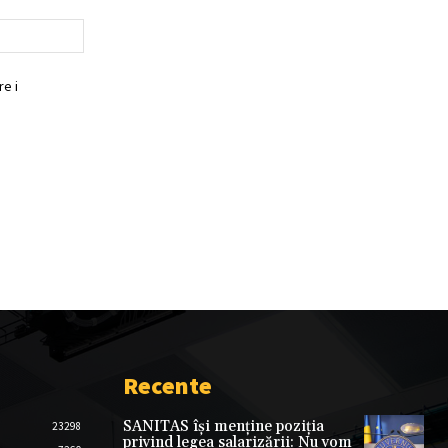
Website:
e i
Recente
SANITAS își menține poziția
23298
privind legea salarizării: Nu vom