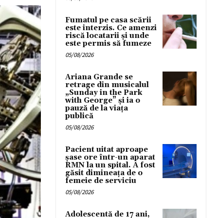
Fumatul pe casa scării
este interzis. Ce amenzi
riscă locatarii și unde
este permis să fumeze
05/08/2026
Ariana Grande se
retrage din musicalul
„Sunday in the Park
with George” și ia o
pauză de la viața
publică
05/08/2026
Pacient uitat aproape
șase ore într-un aparat
RMN la un spital. A fost
găsit dimineața de o
femeie de serviciu
05/08/2026
Adolescentă de 17 ani,