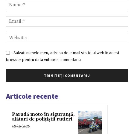
Nu
Ema
Web
Salvați numele meu, adresa de e-mail și site-ul web în acest
browser pentru data viitoare i comentariu.
Articole recente
Paradă moto în siguranță,
alături de polițiștii rutieri
09/08/2026