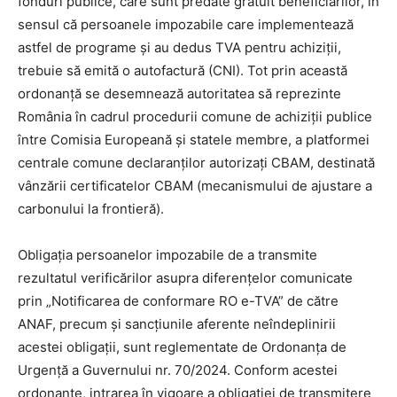
fonduri publice, care sunt predate gratuit beneficiarilor, în
sensul că persoanele impozabile care implementează
astfel de programe și au dedus TVA pentru achiziții,
trebuie să emită o autofactură (CNI). Tot prin această
ordonanță se desemnează autoritatea să reprezinte
România în cadrul procedurii comune de achiziții publice
între Comisia Europeană și statele membre, a platformei
centrale comune declaranților autorizați CBAM, destinată
vânzării certificatelor CBAM (mecanismului de ajustare a
carbonului la frontieră).
Obligația persoanelor impozabile de a transmite
rezultatul verificărilor asupra diferențelor comunicate
prin „Notificarea de conformare RO e-TVA” de către
ANAF, precum și sancțiunile aferente neîndeplinirii
acestei obligații, sunt reglementate de Ordonanța de
Urgență a Guvernului nr. 70/2024. Conform acestei
ordonanțe, intrarea în vigoare a obligației de transmitere