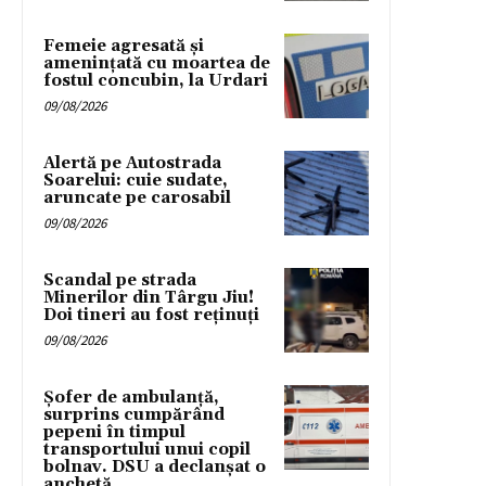
Femeie agresată și
amenințată cu moartea de
fostul concubin, la Urdari
09/08/2026
Alertă pe Autostrada
Soarelui: cuie sudate,
aruncate pe carosabil
09/08/2026
Scandal pe strada
Minerilor din Târgu Jiu!
Doi tineri au fost reținuți
09/08/2026
Șofer de ambulanță,
surprins cumpărând
pepeni în timpul
transportului unui copil
bolnav. DSU a declanșat o
anchetă