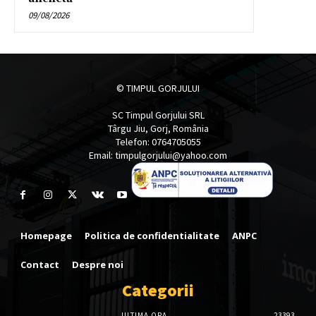
09/08/2026
© TIMPUL GORJULUI
SC Timpul Gorjului SRL
Târgu Jiu, Gorj, România
Telefon: 0764705055
Email: timpulgorjului@yahoo.com
Homepage
Politica de confidentialitate
ANPC
Contact
Despre noi
Categorii
ULTIMA ORA
23393