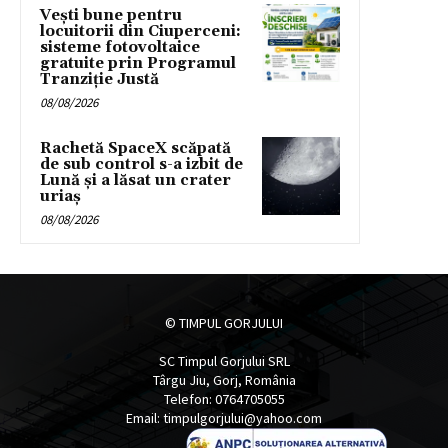
Vești bune pentru
locuitorii din Ciuperceni:
sisteme fotovoltaice
gratuite prin Programul
Tranziție Justă
08/08/2026
Rachetă SpaceX scăpată
de sub control s-a izbit de
Lună și a lăsat un crater
uriaș
08/08/2026
© TIMPUL GORJULUI
SC Timpul Gorjului SRL
Târgu Jiu, Gorj, România
Telefon: 0764705055
Email: timpulgorjului@yahoo.com