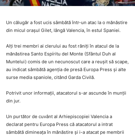
Un călugăr a fost ucis sâmbătă într-un atac la o mănăstire
din micul oraşul Gilet, lângă Valencia, în estul Spaniei.
Alţi trei membri ai clerului au fost răniţi în atacul de la
mănăstirea Santo Espíritu del Monte (Sfântul Duh al
Muntelui) comis de un necunoscut care a reuşit să scape,
au indicat sâmbătă agenţia de presă Europa Press şi alte
surse media spaniole, citând Garda Civilă.
Potrivit unor informaţii, atacatorul s-ar ascunde în munţii
din jur.
Un purtător de cuvânt al Arhiepiscopiei Valencia a
declarat pentru Europa Press că atacatorul a intrat
sâmbătă dimineaţa în mănăstire şi i-a atacat pe membrii