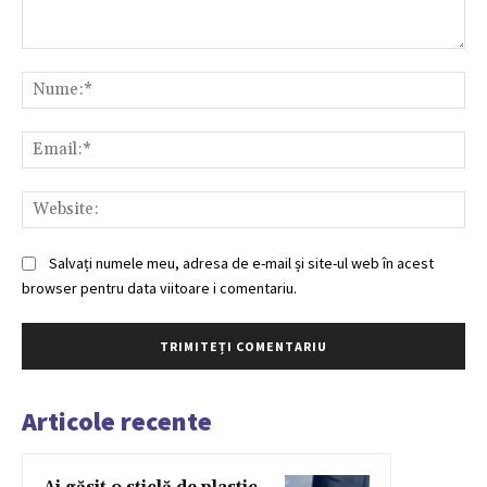
Comentariu:
Nu
Ema
Web
Salvați numele meu, adresa de e-mail și site-ul web în acest
browser pentru data viitoare i comentariu.
Articole recente