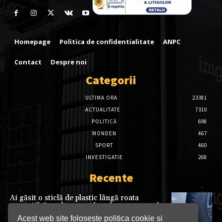
Homepage
Politica de confidentialitate
ANPC
Contact
Despre noi
Categorii
ULTIMA ORA
23381
ACTUALITATE
7310
POLITICĂ
698
MONDEN
467
SPORT
460
INVESTIGATIE
268
Recente
Ai găsit o sticlă de plastic lângă roata
mașinii? Gestul aparent banal poate ascunde
o metodă folosită de hoți
Acest web site folosește politica cookie si