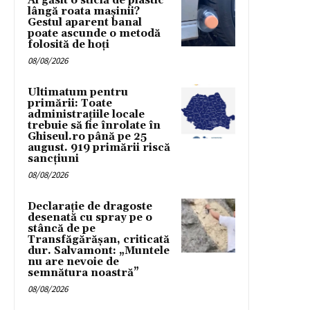
Ai găsit o sticlă de plastic
lângă roata mașinii?
Gestul aparent banal
poate ascunde o metodă
folosită de hoți
08/08/2026
Ultimatum pentru
primării: Toate
administrațiile locale
trebuie să fie înrolate în
Ghiseul.ro până pe 25
august. 919 primării riscă
sancțiuni
08/08/2026
Declarație de dragoste
desenată cu spray pe o
stâncă de pe
Transfăgărășan, criticată
dur. Salvamont: „Muntele
nu are nevoie de
semnătura noastră”
08/08/2026